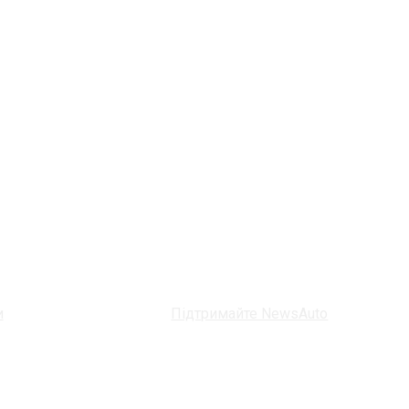
и
Підтримайте NewsAuto