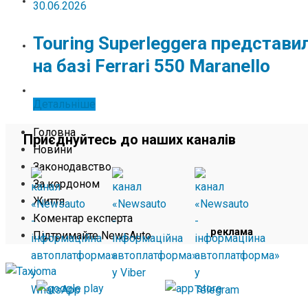
ЖИТТЯ
30.06.2026
Touring Superleggera представи
КОМЕНТАР ЕКСПЕРТА
на базі Ferrari 550 Maranello
ПІДТРИМАЙТЕ NEWSAUTO
Детальніше
Головна
Приєднуйтесь до наших каналів
Новини
Законодавство
За кордоном
Життя
Коментар експерта
реклама
Підтримайте NewsAuto