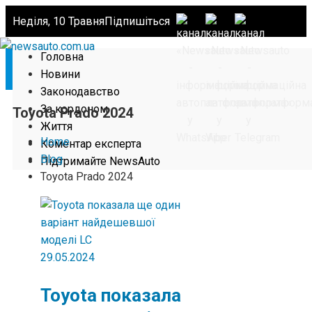
Неділя, 10 Травня
Підпишіться
Головна
Новини
Законодавство
За кордоном
Toyota Prado 2024
Життя
Home
Коментар експерта
Blog
Підтримайте NewsAuto
Toyota Prado 2024
29.05.2024
Toyota показала