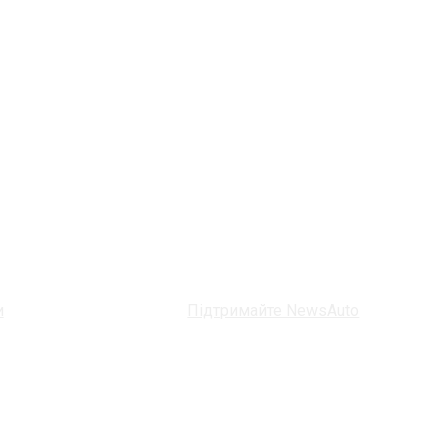
и
Підтримайте NewsAuto