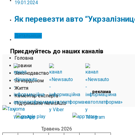
ЖИТТЯ
19.01.2024
Як перевезти авто “Укрзалізни
КОМЕНТАР ЕКСПЕРТА
Детальніше
ПІДТРИМАЙТЕ NEWSAUTO
Приєднуйтесь до наших каналів
Головна
Новини
Законодавство
За кордоном
Життя
реклама
Коментар експерта
Підтримайте NewsAuto
Травень 2026