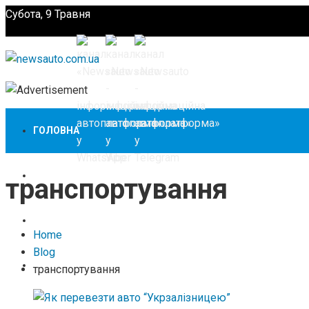
Субота, 9 Травня
Підпишіться
ГОЛОВНА
НОВИНИ
транспортування
ЗАКОНОДАВСТВО
Home
Blog
ЗА КОРДОНОМ
транспортування