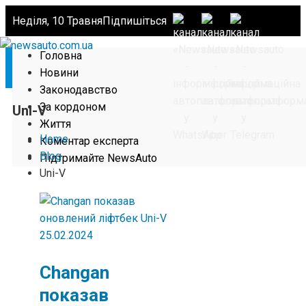
Неділя, 10 Травня
Підпишіться
Головна
Новини
Законодавство
За кордоном
Uni-V
Життя
Home
Коментар експерта
Blog
Підтримайте NewsAuto
Uni-V
25.02.2024
Changan
показав