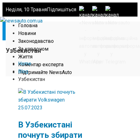
Неділя, 10 Травня
Підпишіться
Головна
Новини
Законодавство
За кордоном
Узбекистан
Життя
Home
Коментар експерта
Blog
Підтримайте NewsAuto
Узбекистан
25.07.2023
В Узбекистані
почнуть збирати