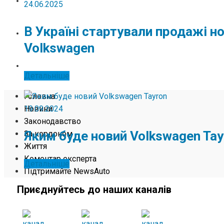
ЖИТТЯ
24.06.2025
В Україні стартували продажі н
КОМЕНТАР ЕКСПЕРТА
Volkswagen
ПІДТРИМАЙТЕ NEWSAUTO
Детальніше
Головна
19.09.2024
Новини
Законодавство
Яким буде новий Volkswagen Tay
За кордоном
Життя
Коментар експерта
Детальніше
Підтримайте NewsAuto
Приєднуйтесь до наших каналів