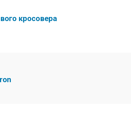
ового кросовера
ron