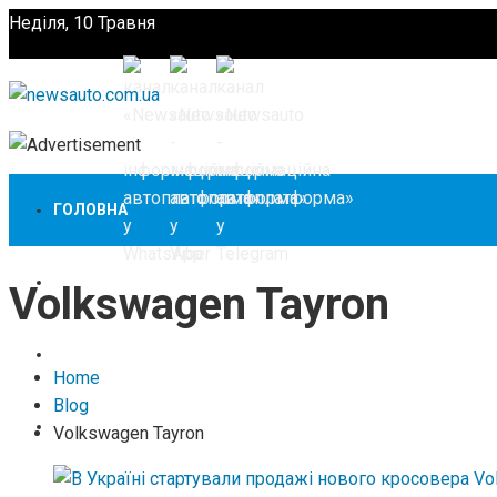
Неділя, 10 Травня
Підпишіться
ГОЛОВНА
НОВИНИ
Volkswagen Tayron
ЗАКОНОДАВСТВО
Home
Blog
ЗА КОРДОНОМ
Volkswagen Tayron