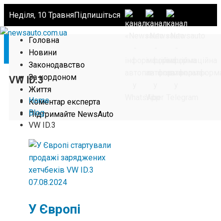
Неділя, 10 Травня
Підпишіться
Головна
Новини
Законодавство
За кордоном
VW ID.3
Життя
Home
Коментар експерта
Blog
Підтримайте NewsAuto
VW ID.3
07.08.2024
У Європі