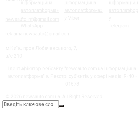
newsauto.inf@gmail.com
reklama.newsauto@gmail.com
м.Київ, пров.Лобачевського, 7,
а/с 210
Ідентифікатор вебсайту "newsauto.com.ua Інформаційна
автоплатформа" в Реєстрі суб'єктів у сфері медіа: R-40 -
01678
© 2026 newsauto.com.ua. All Right Reserved.