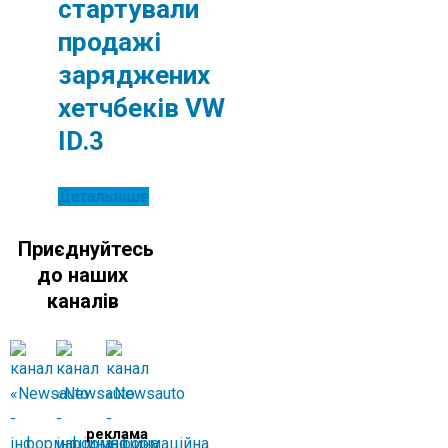
стартували
продажі
заряджених
хетчбеків VW
ID.3
Детальніше
Приєднуйтесь
до наших
каналів
реклама