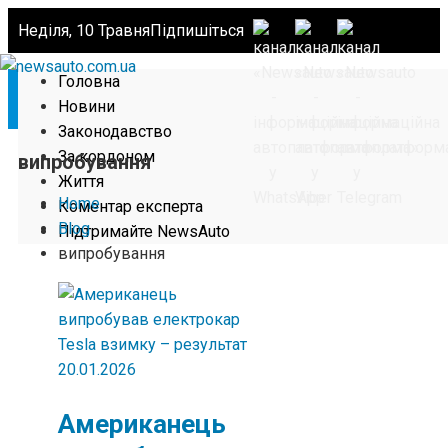
Неділя, 10 Травня
Підпишіться
Головна
Новини
Законодавство
За кордоном
випробування
Життя
Home
Коментар експерта
Blog
Підтримайте NewsAuto
випробування
20.01.2026
Американець