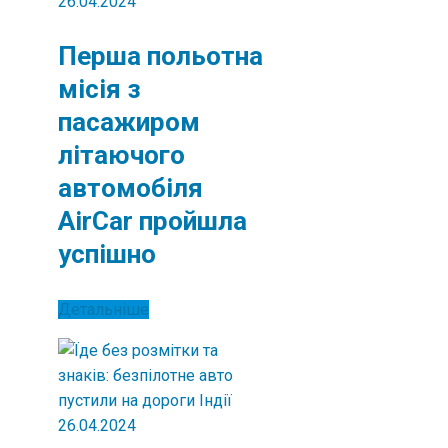
26.04.2024
Перша польотна
місія з
пасажиром
літаючого
автомобіля
AirCar пройшла
успішно
Детальніше
26.04.2024