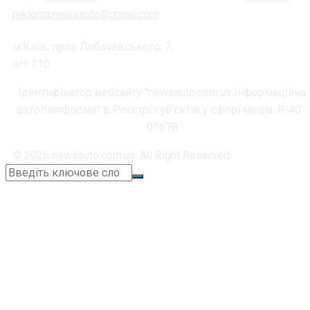
reklama.newsauto@gmail.com
м.Київ, пров.Лобачевського, 7,
а/с 210
Ідентифікатор вебсайту "newsauto.com.ua Інформаційна
автоплатформа" в Реєстрі суб'єктів у сфері медіа: R-40 -
01678
© 2026 newsauto.com.ua. All Right Reserved.
+38 (067) 664-11-05
📞