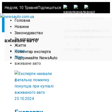
Неділя, 10 Травня
Підпишіться
Головна
Новини
Законодавство
За кордоном
вживане авто
Життя
Home
Коментар експерта
Blog
Підтримайте NewsAuto
вживане авто
25.10.2024