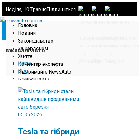
Неділя, 10 Травня
Підпишіться
Головна
Новини
Законодавство
За кордоном
вживані авто
Життя
Home
Коментар експерта
Blog
Підтримайте NewsAuto
вживані авто
05.05.2026
Tesla та гібриди