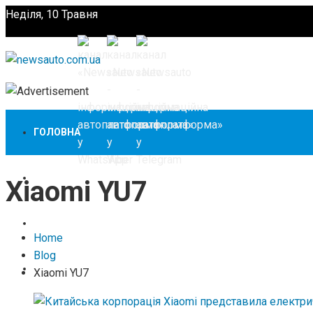
Неділя, 10 Травня
Підпишіться
ГОЛОВНА
НОВИНИ
Xiaomi YU7
ЗАКОНОДАВСТВО
Home
Blog
ЗА КОРДОНОМ
Xiaomi YU7