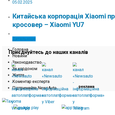
ЖИТТЯ
05.02.2025
Китайська корпорація Xiaomi п
КОМЕНТАР ЕКСПЕРТА
кросовер – Xiaomi YU7
ПІДТРИМАЙТЕ NEWSAUTO
Детальніше
Головна
Приєднуйтесь до наших каналів
Новини
Законодавство
За кордоном
Життя
Коментар експерта
реклама
Підтримайте NewsAuto