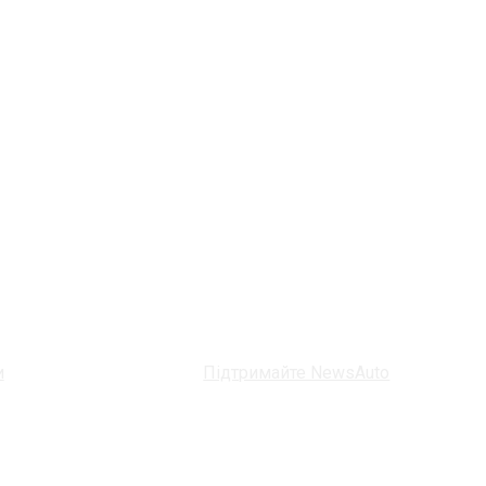
и
Підтримайте NewsAuto