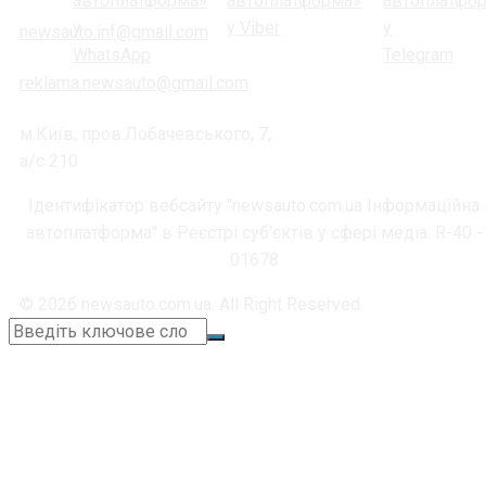
newsauto.inf@gmail.com
reklama.newsauto@gmail.com
м.Київ, пров.Лобачевського, 7,
а/с 210
Ідентифікатор вебсайту "newsauto.com.ua Інформаційна
автоплатформа" в Реєстрі суб'єктів у сфері медіа: R-40 -
01678
© 2026 newsauto.com.ua. All Right Reserved.
+38 (067) 664-11-05
📞