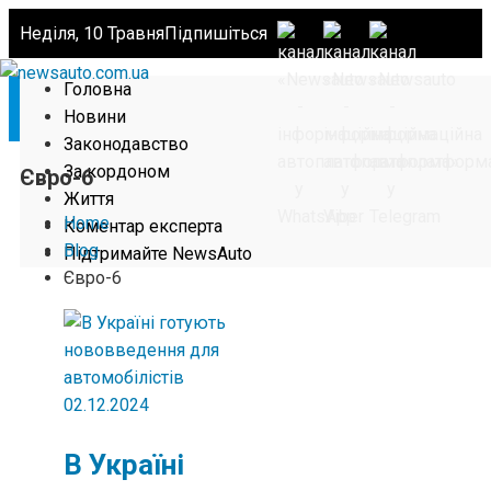
Неділя, 10 Травня
Підпишіться
Головна
Новини
Законодавство
За кордоном
Євро-6
Життя
Home
Коментар експерта
Blog
Підтримайте NewsAuto
Євро-6
02.12.2024
В Україні