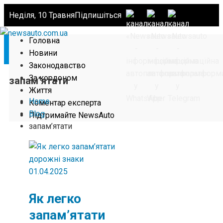
Неділя, 10 Травня
Підпишіться
Головна
Новини
Законодавство
За кордоном
запам’ятати
Життя
Home
Коментар експерта
Blog
Підтримайте NewsAuto
запам’ятати
01.04.2025
Як легко
запам’ятати