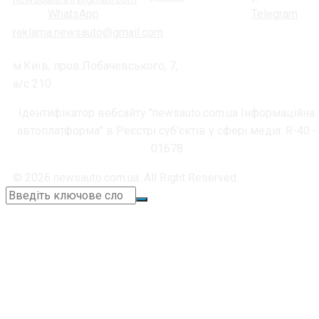
reklama.newsauto@gmail.com
м.Київ, пров.Лобачевського, 7,
а/с 210
Ідентифікатор вебсайту "newsauto.com.ua Інформаційна
автоплатформа" в Реєстрі суб'єктів у сфері медіа: R-40 -
01678
© 2026 newsauto.com.ua. All Right Reserved.