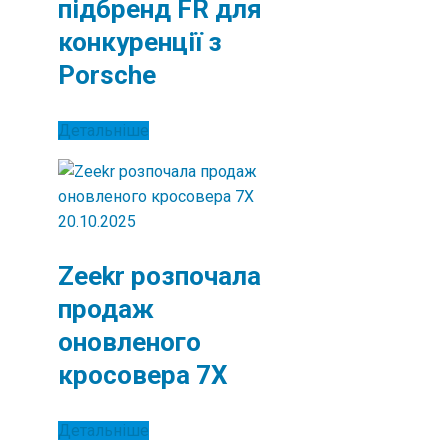
підбренд FR для
конкуренції з
Porsche
Детальніше
20.10.2025
Zeekr розпочала
продаж
оновленого
кросовера 7X
Детальніше