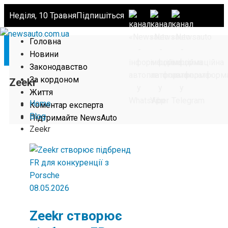
Неділя, 10 Травня
Підпишіться
Головна
Новини
Законодавство
За кордоном
Zeekr
Життя
Home
Коментар експерта
Blog
Підтримайте NewsAuto
Zeekr
08.05.2026
Zeekr створює