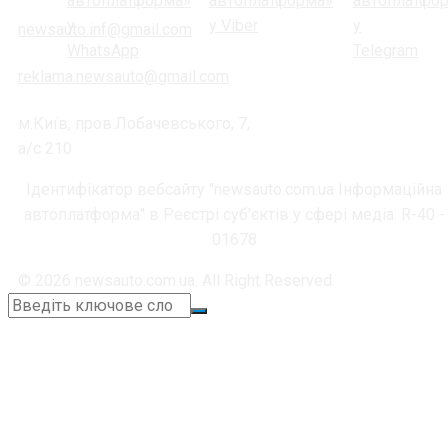
newsauto.inf@gmail.com
reklama.newsauto@gmail.com
м.Київ, пров.Лобачевського, 7,
а/с 210
Ідентифікатор вебсайту "newsauto.com.ua Інформаційна
автоплатформа" в Реєстрі суб'єктів у сфері медіа: R-40 -
01678
© 2026 newsauto.com.ua. All Right Reserved.
+38 (067) 664-11-05
📞