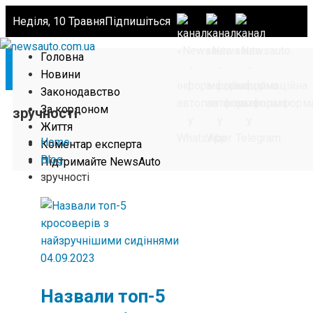
Неділя, 10 Травня
Підпишіться
Головна
Новини
Законодавство
За кордоном
зручності
Життя
Home
Коментар експерта
Blog
Підтримайте NewsAuto
зручності
04.09.2023
Назвали топ-5