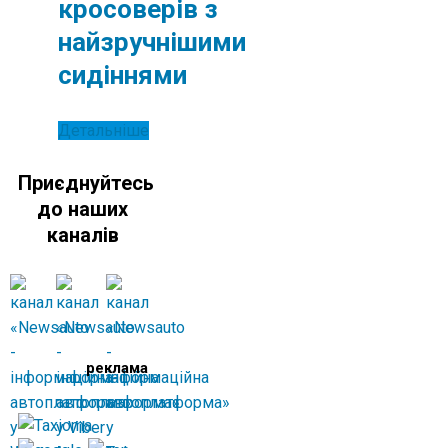
кросоверів з
найзручнішими
сидіннями
Детальніше
Приєднуйтесь
до наших
каналів
реклама