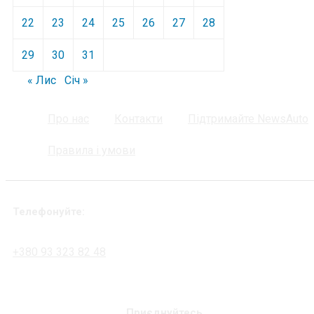
22
23
24
25
26
27
28
29
30
31
« Лис
Січ »
Про нас
Контакти
Підтримайте NewsAuto
Правила і умови
Телефонуйте:
+380 93 323 82 48
Приєднуйтесь