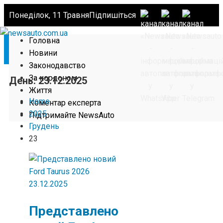
Понеділок, 11 Травня
Підпишіться
Головна
Новини
Законодавство
За кордоном
День:
23.12.2025
Життя
Home
Коментар експерта
2025
Підтримайте NewsAuto
Грудень
23
23.12.2025
Представлено