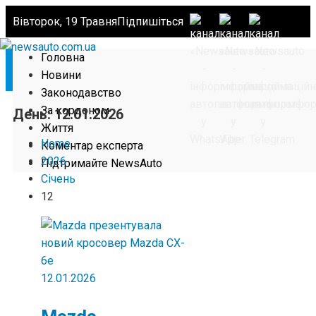
Вівторок, 19 Травня
Підпишіться
Головна
Новини
Законодавство
За кордоном
День:
12.01.2026
Життя
Home
Коментар експерта
2026
Підтримайте NewsAuto
Січень
12
12.01.2026