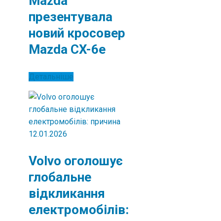
Mazda
презентувала
новий кросовер
Mazda CX-6e
Детальніше
12.01.2026
Volvo оголошує
глобальне
відкликання
електромобілів: