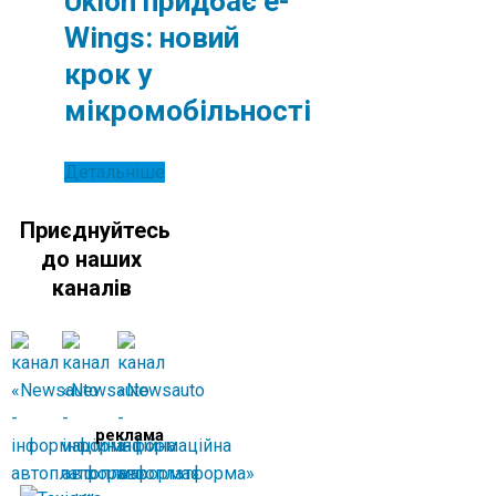
Uklon придбає e-
Wings: новий
крок у
мікромобільності
Детальніше
Приєднуйтесь
до наших
каналів
реклама