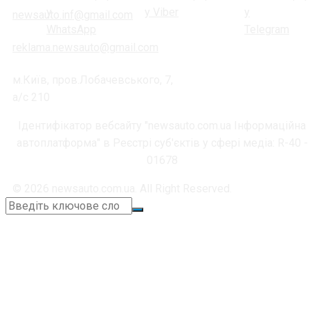
newsauto.inf@gmail.com
reklama.newsauto@gmail.com
м.Київ, пров.Лобачевського, 7,
а/с 210
Ідентифікатор вебсайту "newsauto.com.ua Інформаційна
автоплатформа" в Реєстрі суб'єктів у сфері медіа: R-40 -
01678
© 2026 newsauto.com.ua. All Right Reserved.