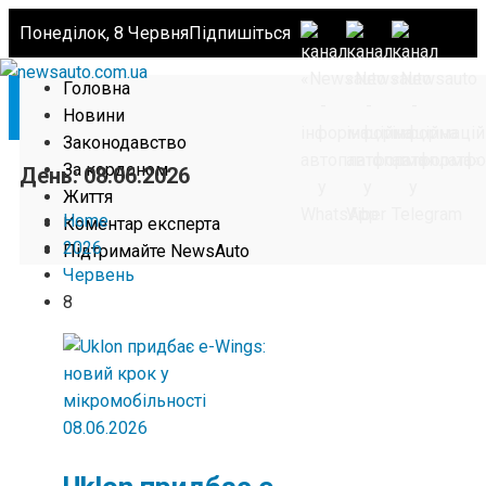
Понеділок, 8 Червня
Підпишіться
Головна
Новини
Законодавство
За кордоном
День:
08.06.2026
Життя
Home
Коментар експерта
2026
Підтримайте NewsAuto
Червень
8
08.06.2026