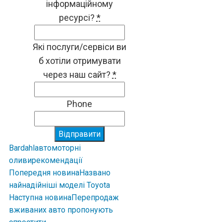
інформаційному
ресурсі?
*
Які послуги/сервіси ви
б хотіли отримувати
через наш сайт?
*
Phone
Відправити
Bardahl
авто
моторні
оливи
рекомендації
Попередня новина
Названо
найнадійніші моделі Toyota
Наступна новина
Перепродаж
вживаних авто пропонують