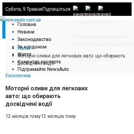
Субота, 9 Травня
Підпишіться
Головна
Новини
Законодавство
За кордоном
Home
Життя
Моторні оливи для легкових авто: що обирають
Коментар експерта
досвідчені водії
Підтримайте NewsAuto
Ексклюзив
Моторні оливи для легкових
авто: що обирають
досвідчені водії
12 місяців тому
12 місяців тому