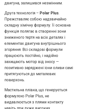
двигуна, залишився незмінним.
Друга технологія –
Polar Plus
.
Прежставляє собою надзвичайно
складну хімічну формулу. Її основна
функція полягає в створенні зони
зниженого тертя на всіх деталях і
елементах двигуна внутрішнього
згоряння. Всі складові формули
працюють постійно, і надійно
захищають мотор від зносу —
позитивно заряджені іони оливи самі
притягуються до металевих
поверхонь.
Мастильна плівка, що генерується
формулою Polar Plus, не
видавлюється з плями контакту
навіть при дуже високих