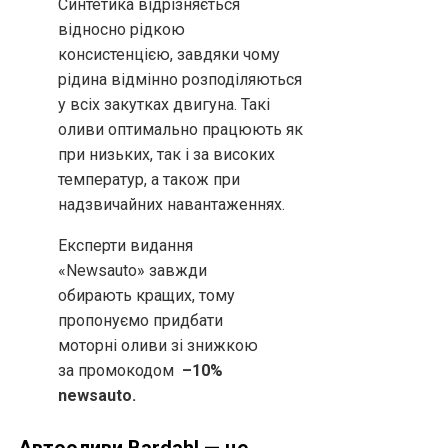
Синтетика відрізняється
відносно рідкою
консистенцією, завдяки чому
рідина відмінно розподіляються
у всіх закутках двигуна. Такі
оливи оптимально працюють як
при низьких, так і за високих
температур, а також при
надзвичайних навантаженнях.
Експерти видання
«Newsauto» завжди
обирають кращих, тому
пропонуємо придбати
моторні оливи зі знижкою
за промокодом
–
10%
newsauto.
Автооливи Bardahl — це