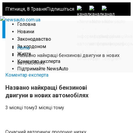
П’ятниця, 8 Травня
Підпишіться
Головна
Новини
Законодавство
За кордоном
Home
Життя
Названо найкращі бензинові двигуни в нових
Коментар експерта
автомобілях
Підтримайте NewsAuto
Коментар експерта
Названо найкращі бензинові
двигуни в нових автомобілях
3 місяці тому
3 місяці тому
Сучасний авторинок пропонує низку