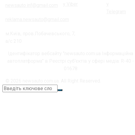
newsauto.inf@gmail.com
reklama.newsauto@gmail.com
м.Київ, пров.Лобачевського, 7,
а/с 210
Ідентифікатор вебсайту "newsauto.com.ua Інформаційна
автоплатформа" в Реєстрі суб'єктів у сфері медіа: R-40 -
01678
© 2026 newsauto.com.ua. All Right Reserved.