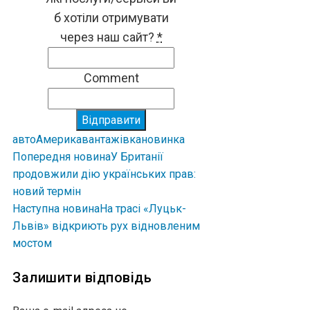
б хотіли отримувати
через наш сайт?
*
Comment
Відправити
авто
Америка
вантажівка
новинка
Попередня новина
У Британії
продовжили дію українських прав:
новий термін
Наступна новина
На трасі «Луцьк-
Львів» відкриють рух відновленим
мостом
Залишити відповідь