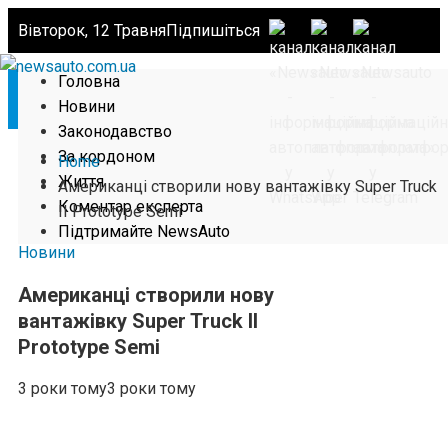
Вівторок, 12 Травня
Підпишіться
Головна
Новини
Законодавство
За кордоном
Home
Життя
Американці створили нову вантажівку Super Truck
Коментар експерта
II Prototype Semi
Підтримайте NewsAuto
Новини
Американці створили нову
вантажівку Super Truck II
Prototype Semi
3 роки тому
3 роки тому