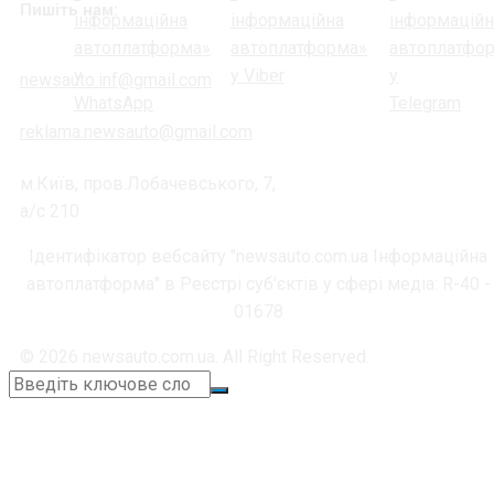
Пишіть нам:
newsauto.inf@gmail.com
reklama.newsauto@gmail.com
м.Київ, пров.Лобачевського, 7,
а/с 210
Ідентифікатор вебсайту "newsauto.com.ua Інформаційна
автоплатформа" в Реєстрі суб'єктів у сфері медіа: R-40 -
01678
© 2026 newsauto.com.ua. All Right Reserved.