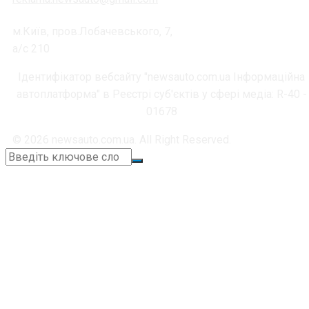
м.Київ, пров.Лобачевського, 7,
а/с 210
Ідентифікатор вебсайту "newsauto.com.ua Інформаційна
автоплатформа" в Реєстрі суб'єктів у сфері медіа: R-40 -
01678
© 2026 newsauto.com.ua. All Right Reserved.