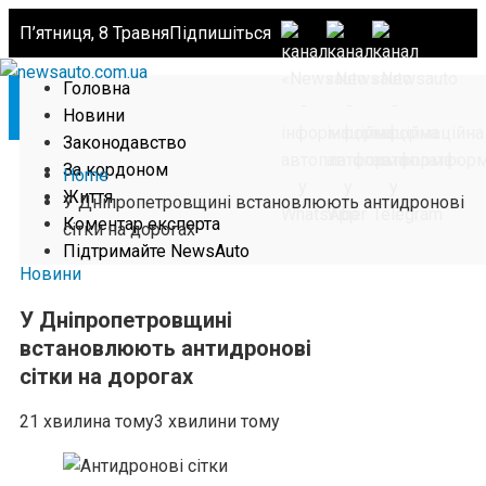
П’ятниця, 8 Травня
Підпишіться
Головна
Новини
Законодавство
За кордоном
Home
Життя
У Дніпропетровщині встановлюють антидронові
Коментар експерта
сітки на дорогах
Підтримайте NewsAuto
Новини
У Дніпропетровщині
встановлюють антидронові
сітки на дорогах
21 хвилина тому
3 хвилини тому