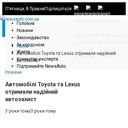
П’ятниця, 8 Травня
Підпишіться
Головна
Новини
Законодавство
За кордоном
Home
Життя
Автомобілі Toyota та Lexus отримали надійний
Коментар експерта
автозахист
Підтримайте NewsAuto
Новини
Автомобілі Toyota та Lexus
отримали надійний
автозахист
3 роки тому
3 роки тому