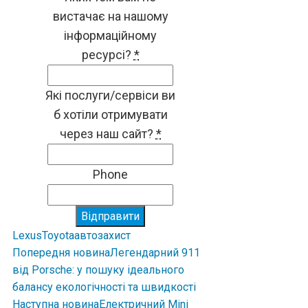
вистачає на нашому
інформаційному
ресурсі?
*
Які послуги/сервіси ви
б хотіли отримувати
через наш сайт?
*
Phone
Відправити
Lexus
Toyota
автозахист
Попередня новина
Легендарний 911
від Porsche: у пошуку ідеального
балансу екологічності та швидкості
Наступна новина
Електричний Mini