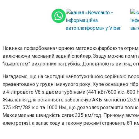
Новинка пофарбована чорною матовою фарбою та отримал
включаючи масивний задній спойлер. Ззаду можна поміт
“квартетом” вихлопних патрубків. Доповнюють вигляд сти
Нагадаємо, що на сьогодні найпотужнішою серійною версією
презентовано у грудні минулого року. Купе оснащено гі
з 4-літрового V8 з двома турбінами (441 кВт/600 к.с., 800 
Живлення для останнього забезпечує АКБ місткістю 25,9 
575 кВт/782 к.с. та 1000 Нм., що дозволяє розганяти повно
Максимальна швидкість сягає 335 км/год. Причому автом
електротязі, а запас ходу в такому режимі становить 81 км