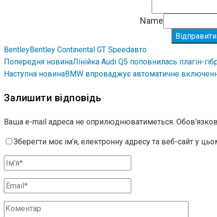
Name
Відправити
Bentley
Bentley Continental GT Speed
авто
Попередня новина
Лінійка Audi Q5 поповнилась плагін-гі
Наступна новина
BMW впроваджує автоматичне включення
Залишити відповідь
Ваша e-mail адреса не оприлюднюватиметься.
Обов’язков
Зберегти моє ім’я, електронну адресу та веб-сайт у ць