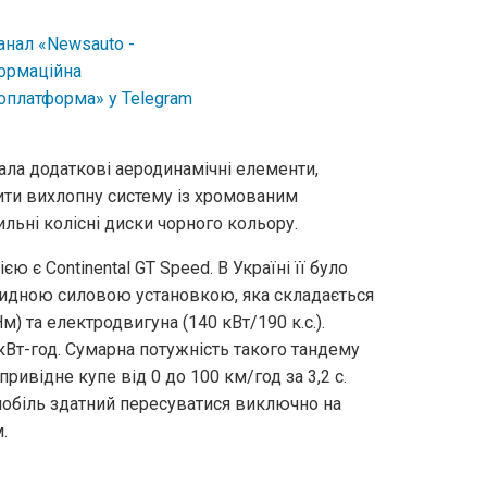
а додаткові аеродинамічні елементи,
ити вихлопну систему із хромованим
льні колісні диски чорного кольору.
 є Continental GT Speed. В Україні її було
бридною силовою установкою, яка складається
Нм) та електродвигуна (140 кВт/190 к.с.).
кВт-год. Сумарна потужність такого тандему
привідне купе від 0 до 100 км/год за 3,2 с.
обіль здатний пересуватися виключно на
.