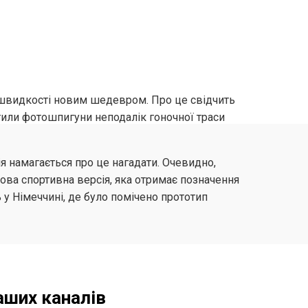
 швидкості новим шедевром. Про це свідчить
мітили фотошпигуни неподалік гоночної траси
ія намагається про це нагадати. Очевидно,
ова спортивна версія, яка отримає позначення
 у Німеччині, де було помічено прототип
аших каналів