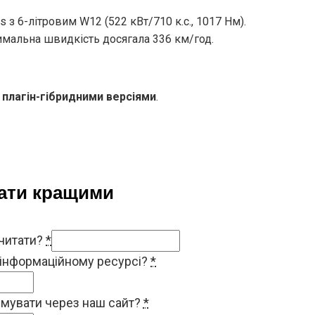
s з 6-літровим W12 (522 кВт/710 к.с., 1017 Нм).
симальна швидкість досягала 336 км/год.
ь плагін-гібридними версіями
.
тати кращими
 читати?
*
 інформаційному ресурсі?
*
римувати через наш сайт?
*