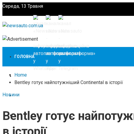
Середа, 13 Травня
Підпишіться
ГОЛОВНА
Home
НОВИНИ
Bentley готує найпотужніший Continental в історії
Новини
ЗАКОНОДАВСТВО
Bentley готує найпотуж
ЗА КОРДОНОМ
в історії