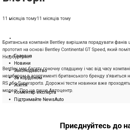
ЖИТТЯ
11 місяців тому
11 місяців тому
КОМЕНТАР ЕКСПЕРТА
ПІДТРИМАЙТЕ NEWSAUTO
Британська компанія Bentley вирішила порадувати фанів
прототип на основі Bentley Continental GT Speed, який по
Головна
Нюрбургрінг.
Новини
Bentley має багату гоночну спадщину і час від часу компан
Законодавство
незабаром в асортименті британського бренду з’явиться н
За кордоном
RS або Supersports. Дорожні тести новинки вже проходять
Життя
моделі. Про це пише Автоцентр.
Коментар експерта
Підтримайте NewsAuto
Приєднуйтесь до н