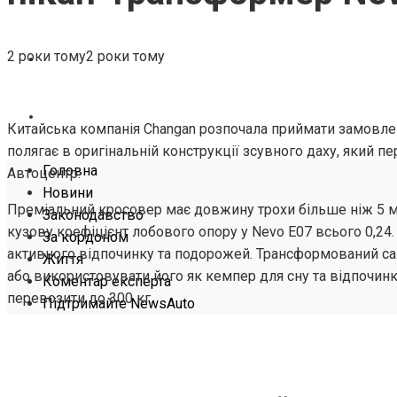
ЖИТТЯ
2 роки тому
2 роки тому
КОМЕНТАР ЕКСПЕРТА
ПІДТРИМАЙТЕ NEWSAUTO
Китайська компанія Changan розпочала приймати замовле
полягає в оригінальній конструкції зсувного даху, який 
Головна
Автоцентр.
Новини
Преміальний кросовер має довжину трохи більше ніж 5 м, 
Законодавство
кузову коефіцієнт лобового опору у Nevo E07 всього 0,2
За кордоном
активного відпочинку та подорожей. Трансформований са
Життя
або використовувати його як кемпер для сну та відпочин
Коментар експерта
перевозити до 300 кг.
Підтримайте NewsAuto