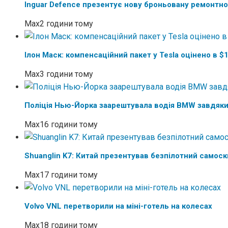
Inguar Defence презентує нову броньовану ремонтн
Max
2 години тому
Ілон Маск: компенсаційний пакет у Tesla оцінено в 
Max
3 години тому
Поліція Нью-Йорка заарештувала водія BMW завдяки
Max
16 години тому
Shuanglin K7: Китай презентував безпілотний самос
Max
17 години тому
Volvo VNL перетворили на міні-готель на колесах
Max
18 години тому