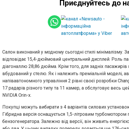
Приєднуйтесь до н
Салон виконаний у модному сьогодні стилі мінімалізму. 
відповідає 15,4-дюймовий центральний дисплей. Роль па
діагоналлю 28,86 дюйма. Крім того, для задніх пасажирів
вбудований у стелю. Як і належить преміальній моделі,
напівавтономного управління 2 рівні своєї розробки Chang
17 радарів різного типу та 11 камер, а обслуговує весь ц
NVIDIA Orin-x.
Покупці можуть вибирати з 4 варіантів силових установок
Гібридна версія оснащується 1,5-літровим турбомотором 
бензогенератора. Залежно від версії, він живить енергіє
або два. У цьому випадку попереду додається ще 176-силь