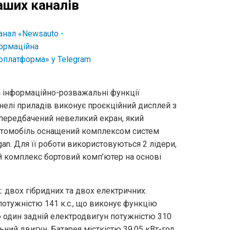
аших каналів
За інформаційно-розважальні функції
нелі приладів виконує проєкційний дисплей з
 передбачений невеликий екран, який
 автомобіль оснащений комплексом систем
an. Для її роботи використовуються 2 лідери,
ей комплекс бортовий комп’ютер на основі
: двох гібридних та двох електричних.
потужністю 141 к.с., що виконує функцію
ю один задній електродвигун потужністю 310
ний двигун. Батарея місткістю 39,05 кВт-год