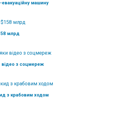
о-евакуаційну машину
$158 млрд
 відео з соцмереж
кид з крабовим ходом