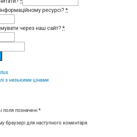
 читати?
*
 інформаційному ресурсі?
*
римувати через наш сайт?
*
otus
лі з низькими цінами
і поля позначені
*
ому браузері для наступного коментаря.