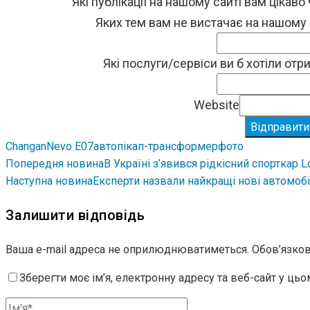
Які публікації на нашому сайті вам цікаво
Яких тем вам не вистачає на нашому
Які послуги/сервіси ви б хотіли от
Website
Відправити
Changan
Nevo E07
авто
пікап-трансформер
фото
Попередня новина
В Україні з’явився рідкісний спорткар L
Наступна новина
Експерти назвали найкращі нові автомобі
Залишити відповідь
Ваша e-mail адреса не оприлюднюватиметься.
Обов’язков
Зберегти моє ім’я, електронну адресу та веб-сайт у ць