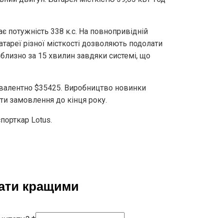
є потужність 338 к.с. На повнопривідній
батареї різної місткості дозволяють подолати
близно за 15 хвилин завдяки системі, що
квівалентно $35425. Виробництво новинки
ти замовлення до кінця року.
спорткар Lotus.
тати кращими