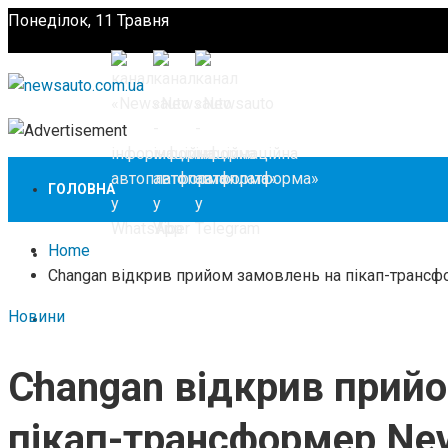
Понеділок, 11 Травня
Підпишіться
ГОЛОВНА
Home
НОВИНИ
Changan відкрив прийом замовлень на пікап-трансф
Новини
ЗАКОНОДАВСТВО
Changan відкрив прий
ЗА КОРДОНОМ
пікап-трансформер Ne