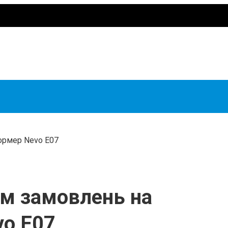
ормер Nevo E07
ом замовлень на
vo E07