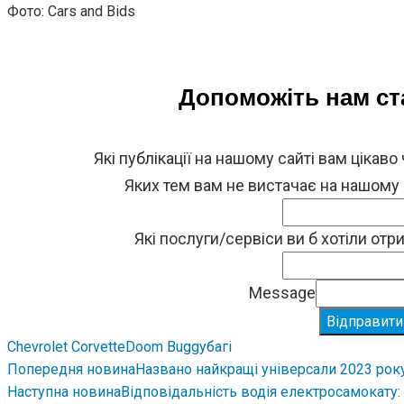
Фото: Cars and Bids
Допоможіть нам с
Які публікації на нашому сайті вам цікаво
Яких тем вам не вистачає на нашому
Які послуги/сервіси ви б хотіли от
Message
Відправити
Chevrolet Corvette
Doom Buggy
багі
Попередня новина
Названо найкращі універсали 2023 рок
Наступна новина
Відповідальність водія електросамокату: 