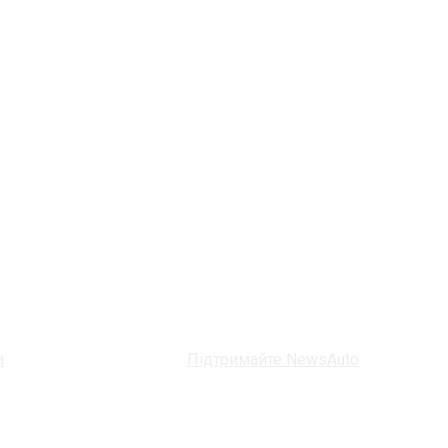
и
Підтримайте NewsAuto