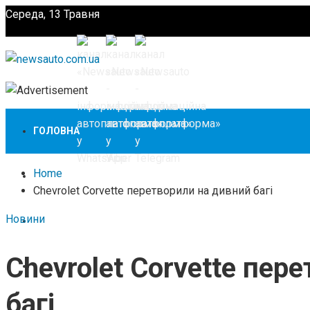
Середа, 13 Травня
Підпишіться
ГОЛОВНА
Home
НОВИНИ
Chevrolet Corvette перетворили на дивний багі
Новини
ЗАКОНОДАВСТВО
Chevrolet Corvette пер
ЗА КОРДОНОМ
багі