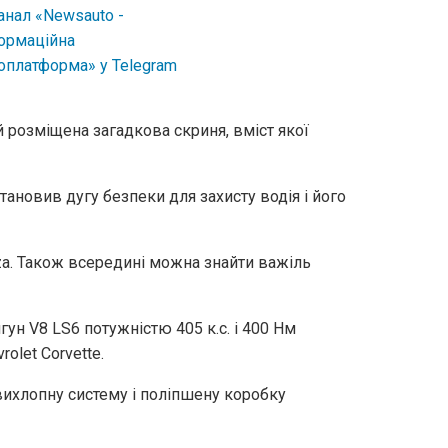
й розміщена загадкова скриня, вміст якої
ановив дугу безпеки для захисту водія і його
rza. Також всередині можна знайти важіль
н V8 LS6 потужністю 405 к.с. і 400 Нм
olet Corvette.
вихлопну систему і поліпшену коробку