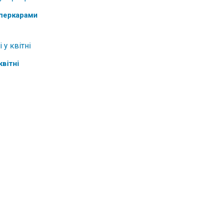
уперкарами
квітні