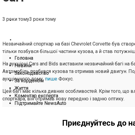
ЖИТТЯ
3 роки тому
3 роки тому
КОМЕНТАР ЕКСПЕРТА
ПІДТРИМАЙТЕ NEWSAUTO
Незвичайний спорткар на базі Chevrolet Corvette був ств
тільки позбувся більшої частини кузова, а й став потужні
Головна
На аукціоні Cars and Bids виставили незвичайний багі на ба
Новини
Автомобіль позбувся кузова та отримав новий двигун. П
Законодавство
аукціонного дому,
пише
Фокус.
За кордоном
Життя
Цей багі має кілька дивних особливостей. Крім того, що 
Коментар експерта
спорткара, він отримав нову передню і задню оптику.
Підтримайте NewsAuto
Приєднуйтесь до н