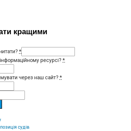
тати кращими
 читати?
*
 інформаційному ресурсі?
*
римувати через наш сайт?
*
у
позиція судів