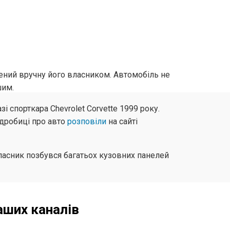
орений вручну його власником. Автомобіль не
шим.
зі спорткара Chevrolet Corvette 1999 року.
одробиці про авто
розповіли
на сайті
власник позбувся багатьох кузовних панелей
аших каналів