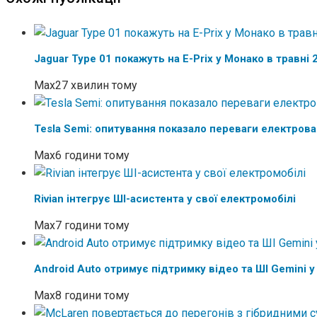
Jaguar Type 01 покажуть на E-Prix у Монако в травні 
Max
27 хвилин тому
Tesla Semi: опитування показало переваги електров
Max
6 години тому
Rivian інтегрує ШІ-асистента у свої електромобілі
Max
7 години тому
Android Auto отримує підтримку відео та ШІ Gemini у
Max
8 години тому