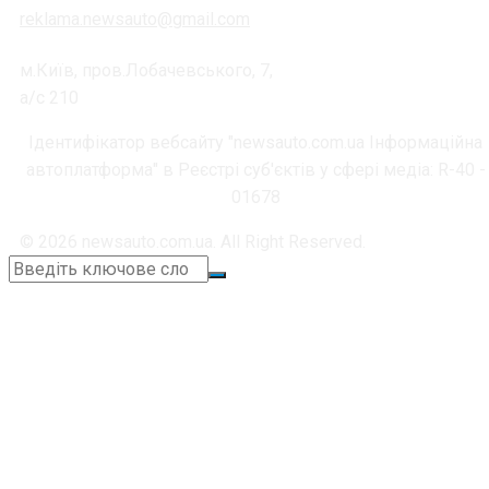
reklama.newsauto@gmail.com
м.Київ, пров.Лобачевського, 7,
а/с 210
Ідентифікатор вебсайту "newsauto.com.ua Інформаційна
автоплатформа" в Реєстрі суб'єктів у сфері медіа: R-40 -
01678
© 2026 newsauto.com.ua. All Right Reserved.