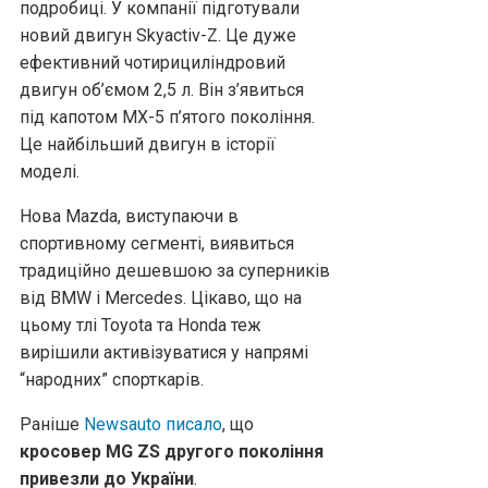
подробиці. У компанії підготували
новий двигун Skyactiv-Z. Це дуже
ефективний чотирициліндровий
двигун об’ємом 2,5 л. Він з’явиться
під капотом MX-5 п’ятого покоління.
Це найбільший двигун в історії
моделі.
Нова Mazda, виступаючи в
спортивному сегменті, виявиться
традиційно дешевшою за суперників
від BMW і Mercedes. Цікаво, що на
цьому тлі Toyota та Honda теж
вирішили активізуватися у напрямі
“народних” спорткарів.
Раніше
Newsauto писало
, що
кросовер MG ZS другого покоління
привезли до України
.