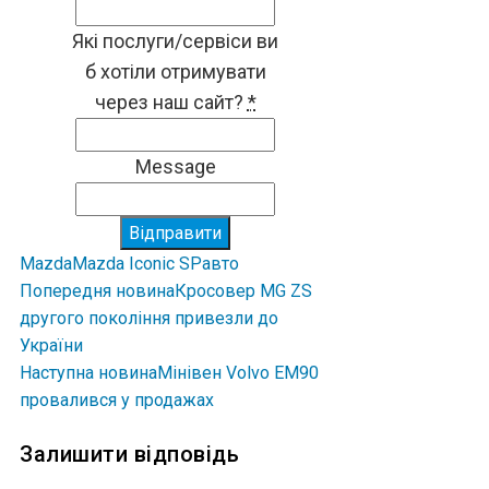
Які послуги/сервіси ви
б хотіли отримувати
через наш сайт?
*
Message
Відправити
Mazda
Mazda Iconic SP
авто
Попередня новина
Кросовер MG ZS
другого покоління привезли до
України
Наступна новина
Мінівен Volvo EM90
провалився у продажах
Залишити відповідь