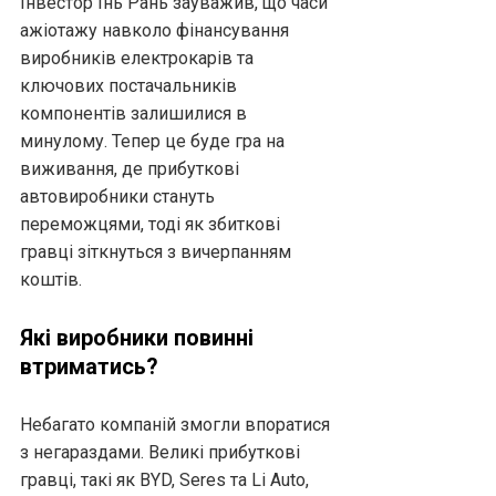
Інвестор Інь Рань зауважив, що часи
ажіотажу навколо фінансування
виробників електрокарів та
ключових постачальників
компонентів залишилися в
минулому. Тепер це буде гра на
виживання, де прибуткові
автовиробники стануть
переможцями, тоді як збиткові
гравці зіткнуться з вичерпанням
коштів.
Які виробники повинні
втриматись?
Небагато компаній змогли впоратися
з негараздами. Великі прибуткові
гравці, такі як BYD, Seres та Li Auto,