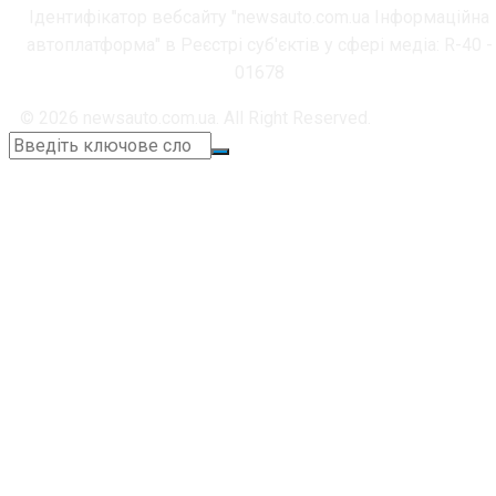
Ідентифікатор вебсайту "newsauto.com.ua Інформаційна
автоплатформа" в Реєстрі суб'єктів у сфері медіа: R-40 -
01678
© 2026 newsauto.com.ua. All Right Reserved.