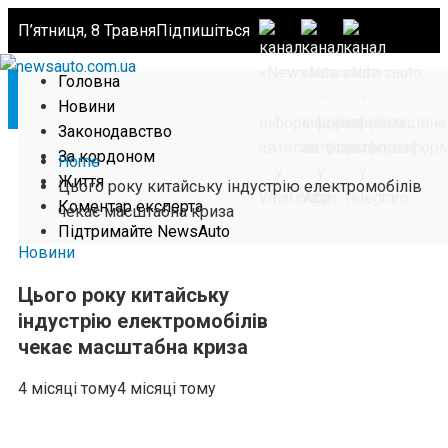
П’ятниця, 8 Травня
Підпишіться
Головна
Новини
Законодавство
За кордоном
Home
Життя
Цього року китайську індустрію електромобілів
Коментар експерта
чекає масштабна криза
Підтримайте NewsAuto
Новини
Цього року китайську
індустрію електромобілів
чекає масштабна криза
4 місяці тому
4 місяці тому