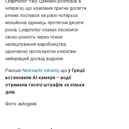
Leapmotor Чжу Цзянмін розповів в
інтерв’ю, що компанія прагне досягти
річних поставок на рівні чотирьох
мільйонів одиниць протягом десяти
років. Leapmotor планує посилити
свою цінність через тонке
налаштування виробництва,
одночасно пропонуючи клієнтам
найкращий досвід водіння.
Раніше
Newsauto писало
, що
у Греції
встановили AI-камери – водії
отримали тисячі штрафів за кілька
днів.
Фото: autogeek