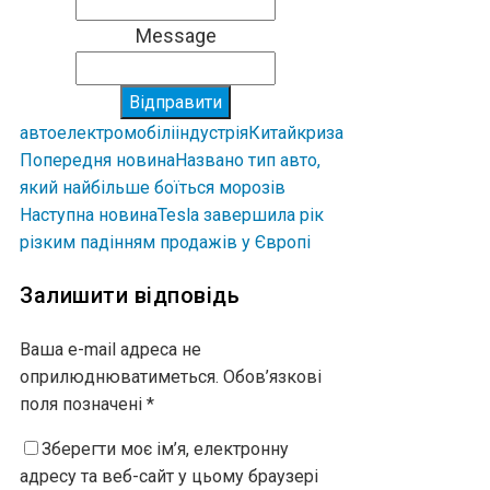
Message
Відправити
авто
електромобілі
індустрія
Китай
криза
Попередня новина
Названо тип авто,
який найбільше боїться морозів
Наступна новина
Tesla завершила рік
різким падінням продажів у Європі
Залишити відповідь
Ваша e-mail адреса не
оприлюднюватиметься.
Обов’язкові
поля позначені
*
Зберегти моє ім’я, електронну
адресу та веб-сайт у цьому браузері