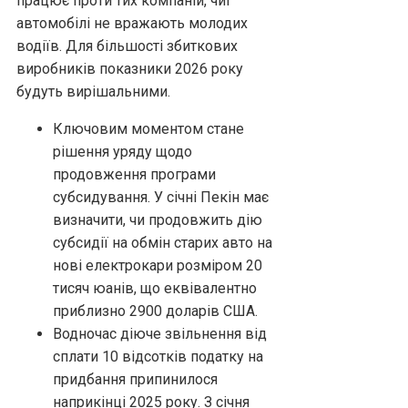
працює проти тих компаній, чиї
автомобілі не вражають молодих
водіїв. Для більшості збиткових
виробників показники 2026 року
будуть вирішальними.
Ключовим моментом стане
рішення уряду щодо
продовження програми
субсидування. У січні Пекін має
визначити, чи продовжить дію
субсидії на обмін старих авто на
нові електрокари розміром 20
тисяч юанів, що еквівалентно
приблизно 2900 доларів США.
Водночас діюче звільнення від
сплати 10 відсотків податку на
придбання припинилося
наприкінці 2025 року. З січня