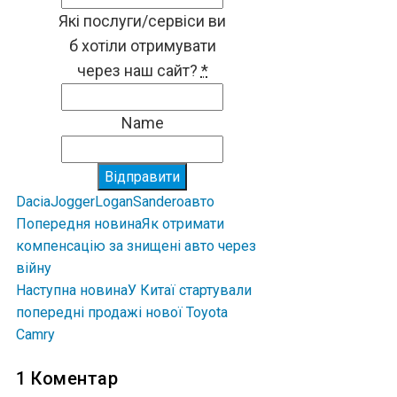
Які послуги/сервіси ви
б хотіли отримувати
через наш сайт?
*
Name
Відправити
Dacia
Jogger
Logan
Sandero
авто
Попередня новина
Як отримати
компенсацію за знищені авто через
війну
Наступна новина
У Китаї стартували
попередні продажі нової Toyota
Camry
1 Коментар