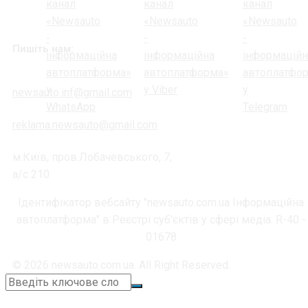
Пишіть нам:
newsauto.inf@gmail.com
reklama.newsauto@gmail.com
м.Київ, пров.Лобачевського, 7,
а/с 210
Ідентифікатор вебсайту "newsauto.com.ua Інформаційна
автоплатформа" в Реєстрі суб'єктів у сфері медіа: R-40 -
01678
© 2026 newsauto.com.ua. All Right Reserved.