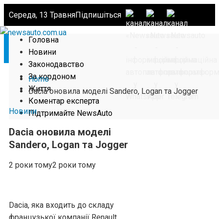
Середа, 13 Травня
Підпишіться
Головна
Новини
Законодавство
За кордоном
Home
Життя
Dacia оновила моделі Sandero, Logan та Jogger
Коментар експерта
Новини
Підтримайте NewsAuto
Dacia оновила моделі
Sandero, Logan та Jogger
2 роки тому
2 роки тому
Dacia, яка входить до складу
французької компанії Renault,