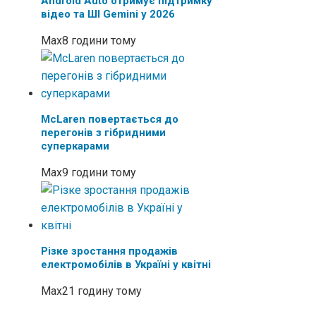
Android Auto отримує підтримку
відео та ШІ Gemini у 2026
Max
8 години тому
McLaren повертається до
перегонів з гібридними
суперкарами
Max
9 години тому
Різке зростання продажів
електромобілів в Україні у квітні
Max
21 годину тому