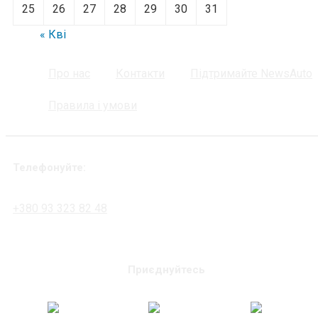
25
26
27
28
29
30
31
« Кві
Про нас
Контакти
Підтримайте NewsAuto
Правила і умови
Телефонуйте:
+380 93 323 82 48
Приєднуйтесь