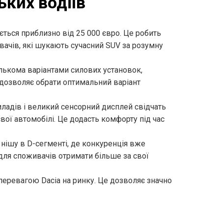
ьких водіїв
кується приблизно від 25 000 євро. Це робить
ачів, які шукають сучасний SUV за розумну
 кількома варіантами силових установок,
 дозволяє обрати оптимальний варіант
риладів і великий сенсорний дисплей свідчать
 свої автомобілі. Це додасть комфорту під час
ти нішу в D-сегменті, де конкуренція вже
для споживачів отримати більше за свої
еревагою Dacia на ринку. Це дозволяє значно