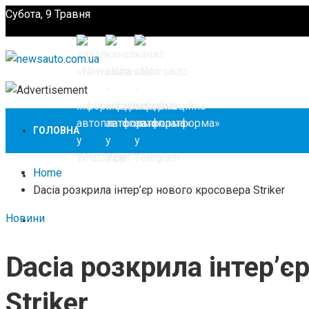
Субота, 9 Травня
Підпишіться
ГОЛОВНА
Home
НОВИНИ
Dacia розкрила інтер’єр нового кросовера Striker
Новини
ЗАКОНОДАВСТВО
Dacia розкрила інтер’є
ЗА КОРДОНОМ
Striker