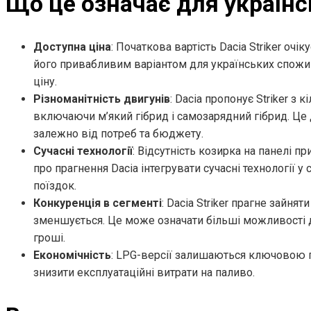
Що це означає для українс
Доступна ціна
: Початкова вартість Dacia Striker очі
його привабливим варіантом для українських спожив
ціну.
Різноманітність двигунів
: Dacia пропонує Striker з
включаючи м’який гібрид і самозарядний гібрид. Це
залежно від потреб та бюджету.
Сучасні технології
: Відсутність козирка на панелі п
про прагнення Dacia інтегрувати сучасні технології у
поїздок.
Конкуренція в сегменті
: Dacia Striker прагне зайня
зменшується. Це може означати більші можливості 
гроші.
Економічність
: LPG-версії залишаються ключовою п
знизити експлуатаційні витрати на паливо.