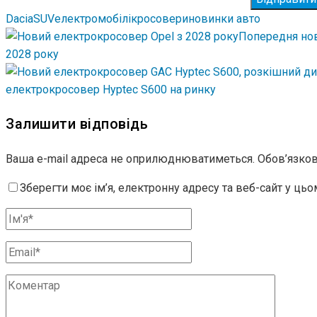
Dacia
SUV
електромобілі
кросовери
новинки авто
Попередня но
2028 року
електрокросовер Hyptec S600 на ринку
Залишити відповідь
Ваша e-mail адреса не оприлюднюватиметься.
Обов’язков
Зберегти моє ім’я, електронну адресу та веб-сайт у ць