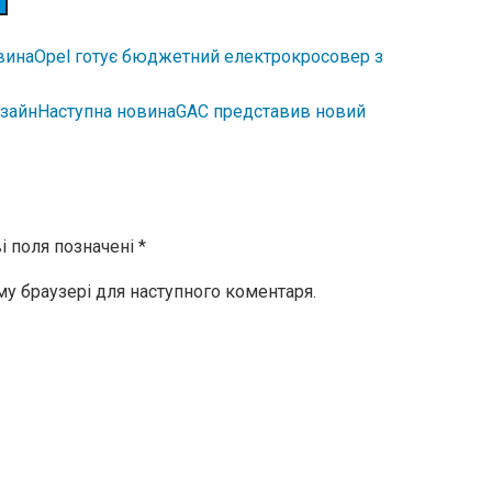
вина
Opel готує бюджетний електрокросовер з
Наступна новина
GAC представив новий
і поля позначені
*
ому браузері для наступного коментаря.