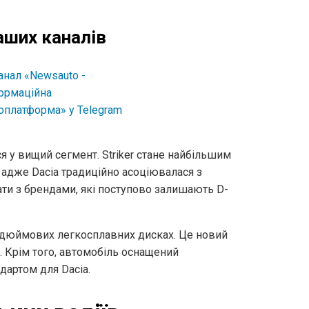
аших каналів
я у вищий сегмент. Striker стане найбільшим
 адже Dacia традиційно асоціювалася з
и з брендами, які поступово залишають D-
19-дюймових легкосплавних дисках. Це новий
. Крім того, автомобіль оснащений
дартом для Dacia.