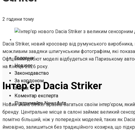
ЖИТТЯ
2 години тому
КОМЕНТАР ЕКСПЕРТА
ПІДТРИМАЙТЕ NEWSAUTO
Dacia Striker, новий кросовер від румунського виробника,
можливим завдяки шпигунським фотографіям, які показа
Головна
Офіційний дебют моделі відбудеться на Паризькому автос
Новини
на кінець 2026 року.
Законодавство
За кордоном
Інтер’єр Dacia Striker
Життя
Коментар експерта
Підтримайте NewsAuto
Новий Dacia Striker вразив багатьох своїм інтер’єром, як
бренду. Центральне місце в салоні займає великий сенсо
помітно більший, ніж у попередніх моделей, таких як Dacia
ймовірно, залишиться без традиційного козирка, що підк