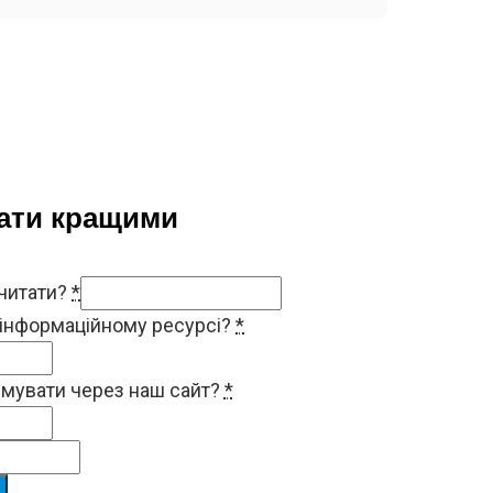
тати кращими
 читати?
*
 інформаційному ресурсі?
*
римувати через наш сайт?
*