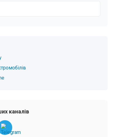
у
ктромобілів
he
их каналів