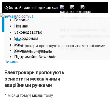
Субота, 9 Травня
Підпишіться
Головна
Новини
Законодавство
За кордоном
Home
Життя
Eлектрокари пропонують оснастити механічними
Коментар експерта
аварійними ручками
Підтримайте NewsAuto
Новини
Eлектрокари пропонують
оснастити механічними
аварійними ручками
4 місяці тому
4 місяці тому