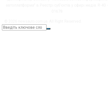
автоплатформа" в Реєстрі суб'єктів у сфері медіа: R-40 -
01678
© 2026 newsauto.com.ua. All Right Reserved.