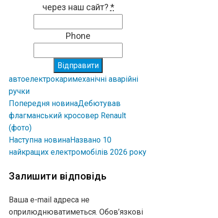
через наш сайт?
*
Phone
Відправити
авто
електрокари
механічні аварійні
ручки
Попередня новина
Дебютував
флагманський кросовер Renault
(фото)
Наступна новина
Названо 10
найкращих електромобілів 2026 року
Залишити відповідь
Ваша e-mail адреса не
оприлюднюватиметься.
Обов’язкові