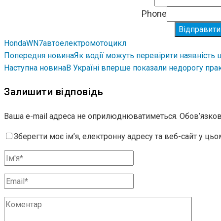
Phone
Відправити
Honda
WN7
авто
електромотоцикл
Попередня новина
Як водії можуть перевірити наявність
Наступна новина
В Україні вперше показали недорогу прак
Залишити відповідь
Ваша e-mail адреса не оприлюднюватиметься.
Обов’язков
Зберегти моє ім’я, електронну адресу та веб-сайт у ць