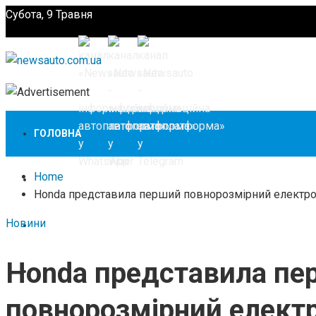
Субота, 9 Травня
Підпишіться
ГОЛОВНА
Home
НОВИНИ
Honda представила перший повнорозмірний електр
Новини
ЗАКОНОДАВСТВО
Honda представила пе
ЗА КОРДОНОМ
повнорозмірний елек