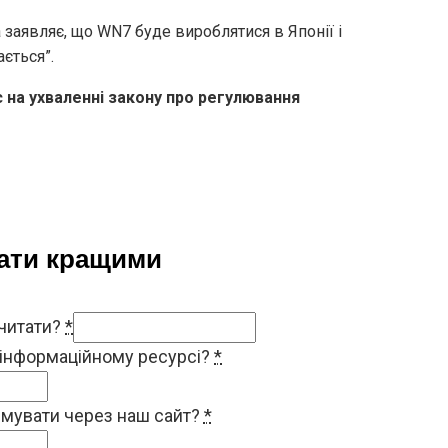
a заявляє, що WN7 буде вироблятися в Японії і
ється”.
є на ухваленні закону про регулювання
тати кращими
 читати?
*
 інформаційному ресурсі?
*
римувати через наш сайт?
*