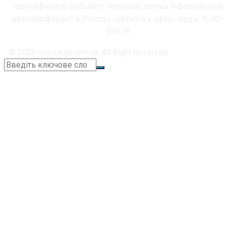
Ідентифікатор вебсайту "newsauto.com.ua Інформаційна
автоплатформа" в Реєстрі суб'єктів у сфері медіа: R-40 -
01678
© 2026 newsauto.com.ua. All Right Reserved.