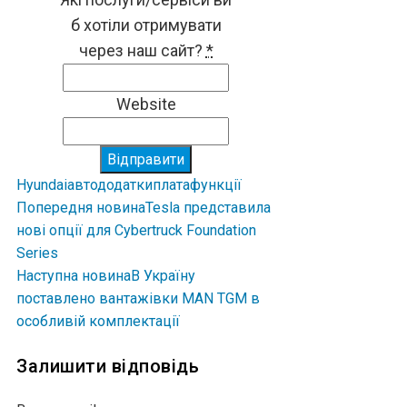
б хотіли отримувати
через наш сайт?
*
Website
Відправити
Hyundai
авто
додатки
плата
функції
Попередня новина
Tesla представила
нові опції для Cybertruck Foundation
Series
Наступна новина
В Україну
поставлено вантажівки MAN TGM в
особливій комплектації
Залишити відповідь