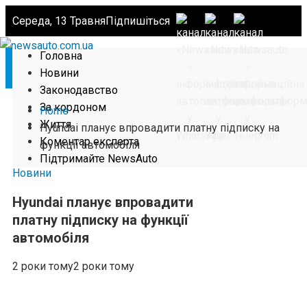
Середа, 13 Травня
Підпишіться
Головна
Новини
Законодавство
За кордоном
Home
Життя
Hyundai планує впровадити платну підписку на
Коментар експерта
функції автомобіля
Підтримайте NewsAuto
Новини
Hyundai планує впровадити
платну підписку на функції
автомобіля
2 роки тому
2 роки тому