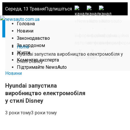
Середа, 13 Травня
Підпишіться
Головна
Новини
Законодавство
За кордоном
Home
Життя
Hyundai запустила виробництво електромобіля у
Коментар експерта
стилі Disney
Підтримайте NewsAuto
Новини
Hyundai запустила
виробництво електромобіля
у стилі Disney
3 роки тому
3 роки тому