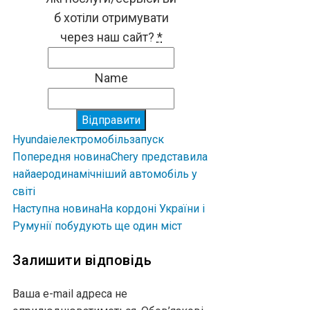
б хотіли отримувати
через наш сайт?
*
Name
Відправити
Hyundai
електромобіль
запуск
Попередня новина
Chery представила
найаеродинамічніший автомобіль у
світі
Наступна новина
На кордоні України і
Румунії побудують ще один міст
Залишити відповідь
Ваша e-mail адреса не