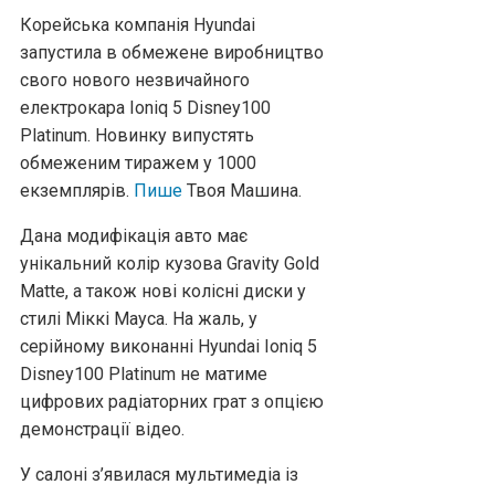
Корейська компанія Hyundai
запустила в обмежене виробництво
свого нового незвичайного
електрокара Ioniq 5 Disney100
Platinum. Новинку випустять
обмеженим тиражем у 1000
екземплярів.
Пише
Твоя Машина.
Дана модифікація авто має
унікальний колір кузова Gravity Gold
Matte, а також нові колісні диски у
стилі Міккі Мауса. На жаль, у
серійному виконанні Hyundai Ioniq 5
Disney100 Platinum не матиме
цифрових радіаторних грат з опцією
демонстрації відео.
У салоні з’явилася мультимедіа із