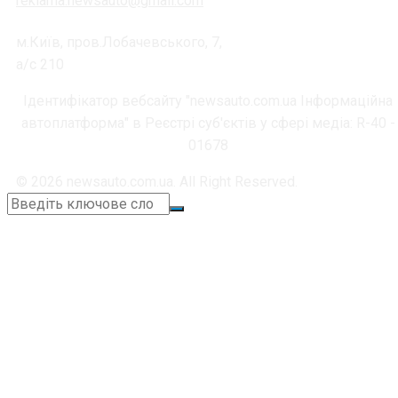
reklama.newsauto@gmail.com
м.Київ, пров.Лобачевського, 7,
а/с 210
Ідентифікатор вебсайту "newsauto.com.ua Інформаційна
автоплатформа" в Реєстрі суб'єктів у сфері медіа: R-40 -
01678
© 2026 newsauto.com.ua. All Right Reserved.