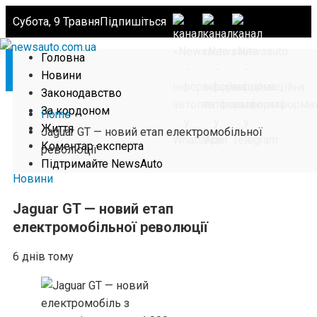
Субота, 9 Травня
Підпишіться
Головна
Новини
Законодавство
За кордоном
Home
Життя
Jaguar GT — новий етап електромобільної
Коментар експерта
революції
Підтримайте NewsAuto
Новини
Jaguar GT — новий етап
електромобільної революції
6 днів тому