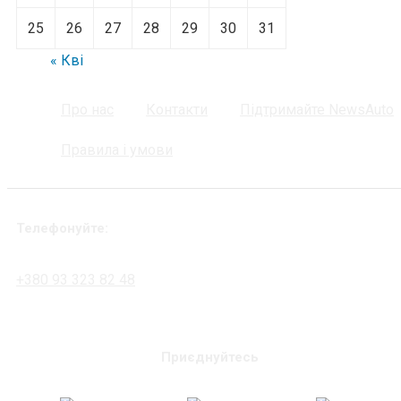
25
26
27
28
29
30
31
« Кві
Про нас
Контакти
Підтримайте NewsAuto
Правила і умови
Телефонуйте:
+380 93 323 82 48
Приєднуйтесь