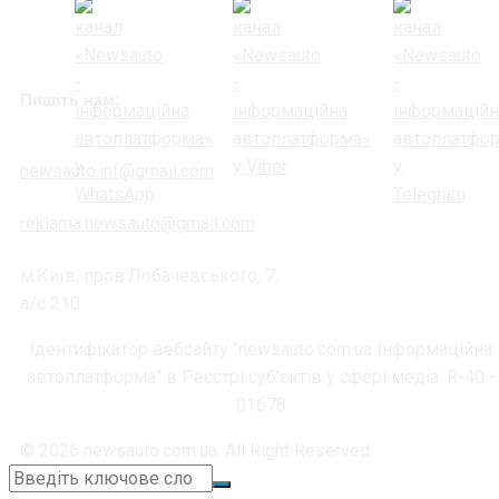
Пишіть нам:
newsauto.inf@gmail.com
reklama.newsauto@gmail.com
м.Київ, пров.Лобачевського, 7,
а/с 210
Ідентифікатор вебсайту "newsauto.com.ua Інформаційна
автоплатформа" в Реєстрі суб'єктів у сфері медіа: R-40 -
01678
© 2026 newsauto.com.ua. All Right Reserved.