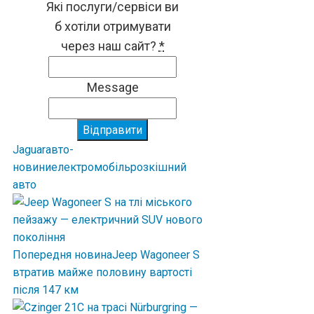
Які послуги/сервіси ви
б хотіли отримувати
через наш сайт?
*
Message
Відправити
Jaguar
авто-
новини
електромобіль
розкішний
авто
Попередня новина
Jeep Wagoneer S
втратив майже половину вартості
після 147 км