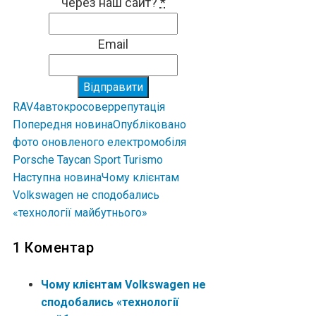
через наш сайт?
*
Email
Відправити
RAV4
авто
кросовер
репутація
Попередня новина
Опубліковано
фото оновленого електромобіля
Porsche Taycan Sport Turismo
Наступна новина
Чому клієнтам
Volkswagen не сподобались
«технології майбутнього»
1 Коментар
Чому клієнтам Volkswagen не
сподобались «технології