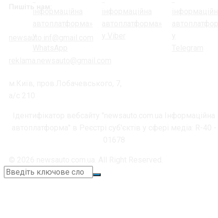
Пишіть нам:
newsauto.inf@gmail.com
reklama.newsauto@gmail.com
м.Київ, пров.Лобачевського, 7,
а/с 210
Ідентифікатор вебсайту "newsauto.com.ua Інформаційна
автоплатформа" в Реєстрі суб'єктів у сфері медіа: R-40 -
01678
© 2026 newsauto.com.ua. All Right Reserved.