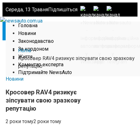
Середа, 13 Травня
Підпишіться
Головна
Новини
Законодавство
За кордоном
Home
Життя
Кросовер RAV4 ризикує зіпсувати свою зразкову
Коментар експерта
репутацію
Підтримайте NewsAuto
Новини
Кросовер RAV4 ризикує
зіпсувати свою зразкову
репутацію
2 роки тому
2 роки тому