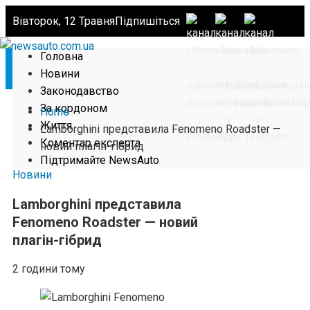
Вівторок, 12 Травня
Підпишіться
Головна
Новини
Законодавство
За кордоном
Home
Життя
Lamborghini представила Fenomeno Roadster —
Коментар експерта
новий плагін-гібрид
Підтримайте NewsAuto
Новини
Lamborghini представила
Fenomeno Roadster — новий
плагін-гібрид
2 години тому