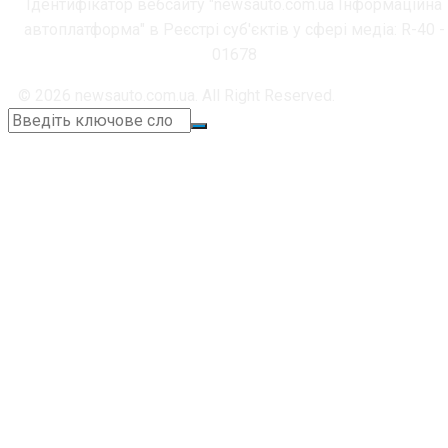
Ідентифікатор вебсайту "newsauto.com.ua Інформаційна
автоплатформа" в Реєстрі суб'єктів у сфері медіа: R-40 -
01678
© 2026 newsauto.com.ua. All Right Reserved.