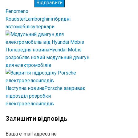
Відправити
Fenomeno
Roadster
Lamborghini
гібридні
автомобілі
суперкари
Попередня новина
Hyundai Mobis
розробляє новий модульний двигун
для електромобілів
Наступна новина
Porsche закриває
підрозділ розробки
електровелосипедів
Залишити відповідь
Ваша e-mail адреса не