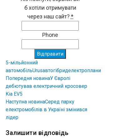
б хотіли отримувати
через наш сайт?
*
Phone
Відправити
5-мільйонний
автомобіль
Urus
авто
гібрид
електро
плани
Попередня новина
У Європі
дебютував електричний кросовер
Kia EV5
Наступна новина
Серед парку
електромобілів в Україні змінився
лідер
Залишити відповідь