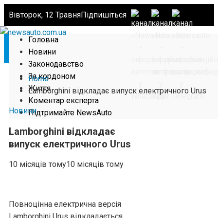
Вівторок, 12 Травня
Підпишіться
Головна
Новини
Законодавство
За кордоном
Home
Життя
Lamborghini відкладає випуск електричного Urus
Коментар експерта
Новини
Підтримайте NewsAuto
Lamborghini відкладає
випуск електричного Urus
10 місяців тому
10 місяців тому
Повноцінна електрична версія
Lamborghini Urus відкладається