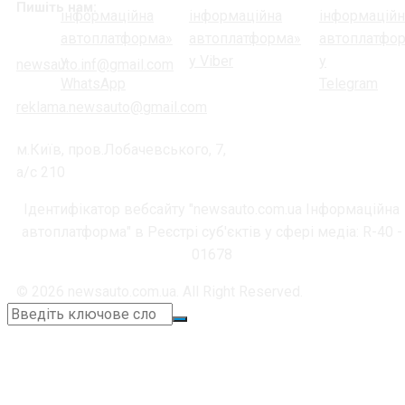
Пишіть нам:
newsauto.inf@gmail.com
reklama.newsauto@gmail.com
м.Київ, пров.Лобачевського, 7,
а/с 210
Ідентифікатор вебсайту "newsauto.com.ua Інформаційна
автоплатформа" в Реєстрі суб'єктів у сфері медіа: R-40 -
01678
© 2026 newsauto.com.ua. All Right Reserved.