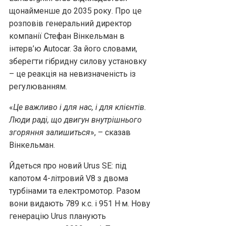
щонайменше до 2035 року. Про це
розповів генеральний директор
компанії Стефан Вінкельман в
інтерв’ю Autocar. За його словами,
зберегти гібридну силову установку
– це реакція на невизначеність із
регулюванням.
«
Це важливо і для нас, і для клієнтів.
Люди раді, що двигун внутрішнього
згоряння залишиться
», – сказав
Вінкельман.
Йдеться про новий Urus SE: під
капотом 4-літровий V8 з двома
турбінами та електромотор. Разом
вони видають 789 к.с. і 951 Н·м. Нову
генерацію Urus планують