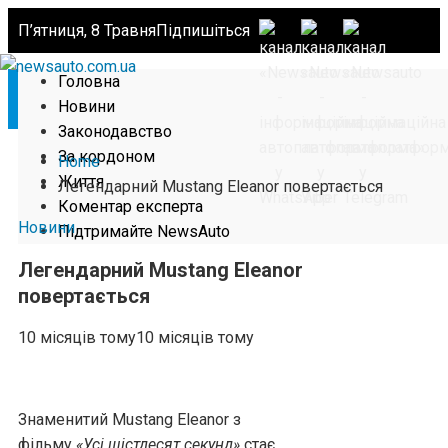
П’ятниця, 8 Травня
Підпишіться
Головна
Новини
Законодавство
За кордоном
Home
Життя
Легендарний Mustang Eleanor повертається
Коментар експерта
Новини
Підтримайте NewsAuto
Легендарний Mustang Eleanor
повертається
10 місяців тому
10 місяців тому
Знаменитий Mustang Eleanor з
фільму
«Усі шістдесят секунд»
стає