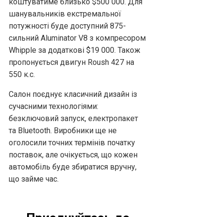
коштуватиме близько $500 000. Для
шанувальників екстремальної
потужності буде доступний 875-
сильний Aluminator V8 з компресором
Whipple за додаткові $19 000. Також
пропонується двигун Roush 427 на
550 к.с.
Салон поєднує класичний дизайн із
сучасними технологіями:
безключовий запуск, електропакет
та Bluetooth. Виробники ще не
оголосили точних термінів початку
поставок, але очікується, що кожен
автомобіль буде збиратися вручну,
що займе час.