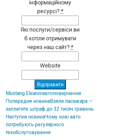
інформаційному
ресурсі?
*
Які послуги/сервіси ви
б хотіли отримувати
через наш сайт?
*
Website
Відправити
Mustang Eleanor
авто
повернення
Попередня новина
Взяли пасажира —
заплатите штраф до 32 тисяч гривень
Наступна новина
Чому нові авто
потребують регулярного
техобслуговування