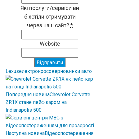
Які послуги/сервіси ви
б хотіли отримувати
через наш сайт?
*
Website
Відправити
Lexus
електрокросовер
новинки авто
Попередня новина
Chevrolet Corvette
ZR1X стане пейс-каром на
Indianapolis 500
Наступна новина
Відеоспостереження