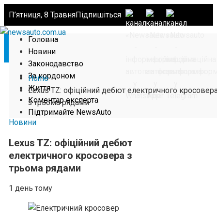
П’ятниця, 8 Травня
Підпишіться
Головна
Новини
Законодавство
За кордоном
Home
Життя
Lexus TZ: офіційний дебют електричного кросовер
Коментар експерта
з трьома рядами
Підтримайте NewsAuto
Новини
Lexus TZ: офіційний дебют
електричного кросовера з
трьома рядами
1 день тому