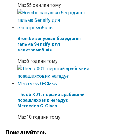
Max
55 хвилин тому
Brembo запускає безрідинні
гальма Sensify для
електромобілів
Max
8 години тому
Theeb X01: перший арабський
позашляховик нагадує
Mercedes G-Class
Max
10 години тому
Приєднуйтесь