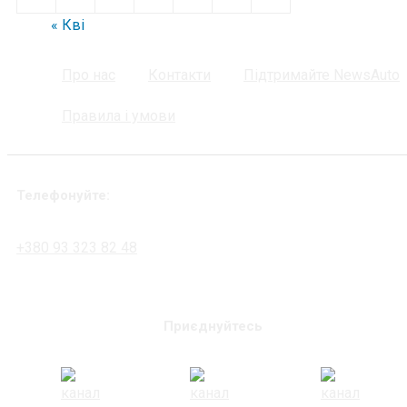
« Кві
Про нас
Контакти
Підтримайте NewsAuto
Правила і умови
Телефонуйте:
+380 93 323 82 48
Приєднуйтесь