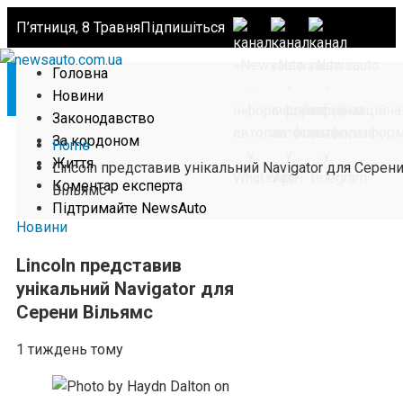
П’ятниця, 8 Травня
Підпишіться
Головна
Новини
Законодавство
За кордоном
Home
Життя
Lincoln представив унікальний Navigator для Серен
Коментар експерта
Вільямс
Підтримайте NewsAuto
Новини
Lincoln представив
унікальний Navigator для
Серени Вільямс
1 тиждень тому