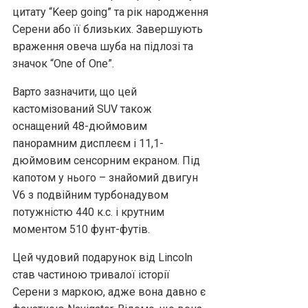
цитату “Keep going” та рік народження
Серени або її близьких. Завершують
враження овеча шуба на підлозі та
значок “One of One”.
Варто зазначити, що цей
кастомізований SUV також
оснащений 48-дюймовим
панорамним дисплеєм і 11,1-
дюймовим сенсорним екраном. Під
капотом у нього – знайомий двигун
V6 з подвійним турбонадувом
потужністю 440 к.с. і крутним
моментом 510 фунт-футів.
Цей чудовий подарунок від Lincoln
став частиною тривалої історії
Серени з маркою, адже вона давно є