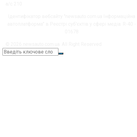
а/с 210
Ідентифікатор вебсайту "newsauto.com.ua Інформаційна
автоплатформа" в Реєстрі суб'єктів у сфері медіа: R-40 -
01678
© 2026 newsauto.com.ua. All Right Reserved.