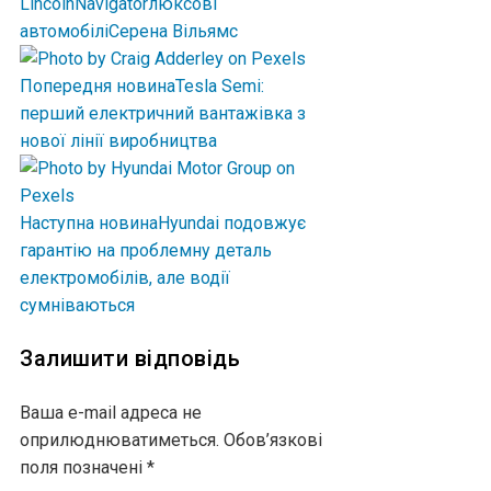
Lincoln
Navigator
люксові
автомобілі
Серена Вільямс
Попередня новина
Tesla Semi:
перший електричний вантажівка з
нової лінії виробництва
Наступна новина
Hyundai подовжує
гарантію на проблемну деталь
електромобілів, але водії
сумніваються
Залишити відповідь
Ваша e-mail адреса не
оприлюднюватиметься.
Обов’язкові
поля позначені
*