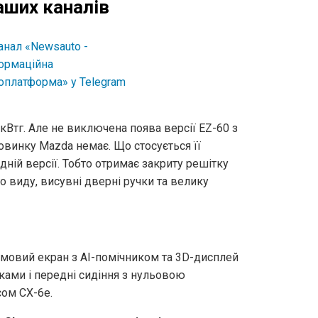
аших каналів
кВтг. Але не виключена поява версії EZ-60 з
овинку Mazda немає. Що стосується її
идній версії. Тобто отримає закриту решітку
о виду, висувні дверні ручки та велику
мовий екран з AI-помічником та 3D-дисплей
іками і передні сидіння з нульовою
сом CX-6e.