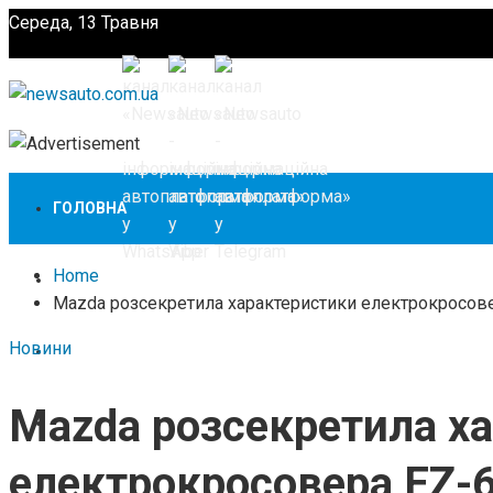
Середа, 13 Травня
Підпишіться
ГОЛОВНА
Home
НОВИНИ
Mazda розсекретила характеристики електрокросов
Новини
ЗАКОНОДАВСТВО
Mazda розсекретила х
ЗА КОРДОНОМ
електрокросовера EZ-