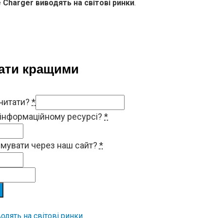
Charger виводять на світові ринки
.
тати кращими
 читати?
*
 інформаційному ресурсі?
*
римувати через наш сайт?
*
одять на світові ринки