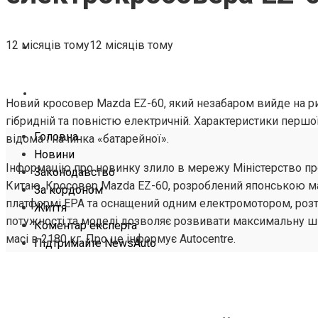
ЖИТТЯ
12 місяців тому
12 місяців тому
КОМЕНТАР ЕКСПЕРТА
ПІДТРИМАЙТЕ NEWSAUTO
Новий кросовер Mazda EZ-60, який незабаром вийде на ри
гібридній та повністю електричній. Характеристики першої
Головна
відома і начинка «батарейної».
Новини
Інформацію про новинку злило в мережу Міністерство пр
Законодавство
Китаю. Кросовер Mazda EZ-60, розроблений японською ма
За кордоном
платформі EPA та оснащений одним електромотором, розташ
Життя
потужності та моделі дозволяє розвивати максимальну шв
Коментар експерта
масі в 2180 кг. Про це інформує Autocentre.
Підтримайте NewsAuto