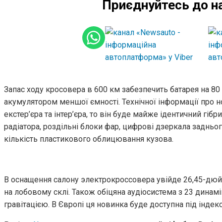
Приєднуйтесь до н
Запас ходу кросовера в 600 км забезпечить батарея на 80 
акумулятором меншої ємності. Технічної інформації про н
екстер’єра та інтер’єра, то він буде майже ідентичний гібр
радіатора, роздільні блоки фар, цифрові дзеркала задньог
кількість пластикового облицювання кузова.
В оснащення салону электрокроссовера увійде 26,45-дюй
на лобовому склі. Також обіцяна аудіосистема з 23 динам
гравітацією. В Європі ця новинка буде доступна під індек