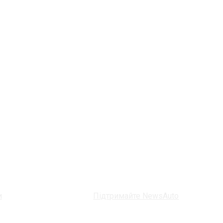
и
Підтримайте NewsAuto