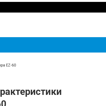
ера EZ-60
арактеристики
60