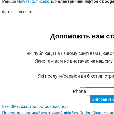
Раніше
Newsauto писало
, що
електричний ліфтбек Dodge 
Фото: autocentre
Допоможіть нам с
Які публікації на нашому сайті вам цікаво
Яких тем вам не вистачає на нашому
Які послуги/сервіси ви б хотіли от
Phone
Відправити
EZ-60
Mazda
авто
електрокросовер
Попередня новина
Електричний ліфтбек Dodge Charger вив