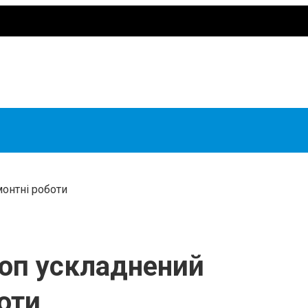
монтні роботи
Чоп ускладнений
оти