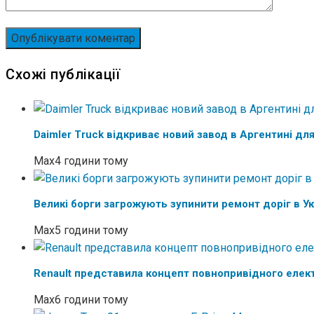
Схожі публікації
Daimler Truck відкриває новий завод в Аргентині для
Max
4 години тому
Великі борги загрожують зупинити ремонт доріг в Ук
Max
5 години тому
Renault представила концепт повнопривідного елек
Max
6 години тому