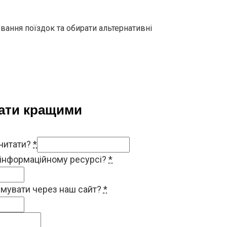
вання поїздок та обирати альтернативні
тати кращими
 читати?
*
 інформаційному ресурсі?
*
римувати через наш сайт?
*