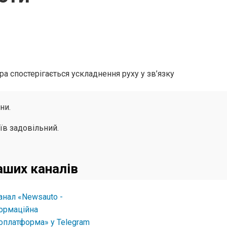
а спостерігається ускладнення руху у зв’язку
ни.
їв задовільний.
аших каналів