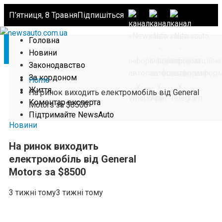
П’ятниця, 8 Травня
Підпишіться
Головна
Новини
Законодавство
За кордоном
Home
Життя
На ринок виходить електромобіль від General
Коментар експерта
Motors за $8500
Підтримайте NewsAuto
Новини
На ринок виходить
електромобіль від General
Motors за $8500
3 тижні тому
3 тижні тому