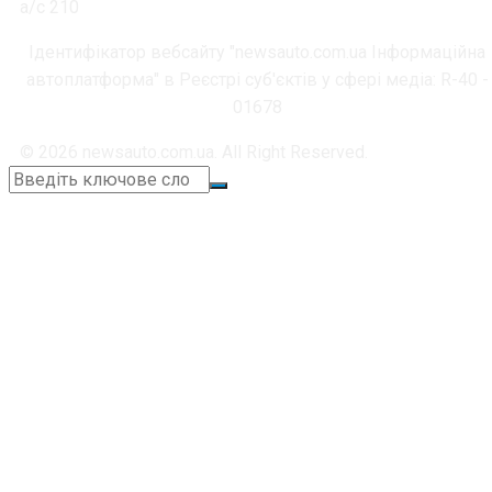
а/с 210
Ідентифікатор вебсайту "newsauto.com.ua Інформаційна
автоплатформа" в Реєстрі суб'єктів у сфері медіа: R-40 -
01678
© 2026 newsauto.com.ua. All Right Reserved.