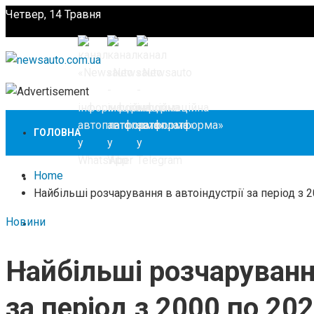
Четвер, 14 Травня
Підпишіться
ГОЛОВНА
Home
НОВИНИ
Найбільші розчарування в автоіндустрії за період з 2
Новини
ЗАКОНОДАВСТВО
Найбільші розчарування
ЗА КОРДОНОМ
за період з 2000 по 202