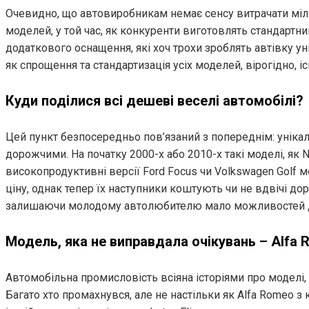
Очевидно, що автовиробникам немає сенсу витрачати міл
моделей, у той час, як конкуренти виготовлять стандартни
додаткового оснащення, які хоч трохи зроблять автівку ун
як спрощення та стандартизація усіх моделей, вірогідно, і
Куди поділися всі дешеві веселі автомобілі?
Цей пункт безпосередньо пов’язаний з попереднім: унікаль
дорожчими. На початку 2000-х або 2010-х такі моделі, як N
високопродуктивні версії Ford Focus чи Volkswagen Golf 
ціну, однак тепер їх наступники коштують чи не вдвічі дор
залишаючи молодому автолюбителю мало можливостей д
Модель, яка не виправдала очікувань – Alfa
Автомобільна промисловість всіяна історіями про моделі, я
Багато хто промахнувся, але не настільки як Alfa Romeo з