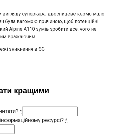
му вигляду суперкара, двоспицеве кермо мало
дач була вагомою причиною, щоб потенційні
ий Alpine A110 зумів зробити все, чого не
таким вражаючим.
межі зникнення в ЄС.
тати кращими
 читати?
*
 інформаційному ресурсі?
*