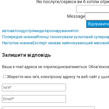
Які послуги/сервіси ви б хотіли от
Message
Відправити
авто
автоіндустрія
моделі
розчарування
топ
Попередня новина
Японці тюнінгували культовий суперкар
Наступна новина
Експерт назвав найочікуваніший масовий
Залишити відповідь
Ваша e-mail адреса не оприлюднюватиметься.
Обов’язков
Зберегти моє ім’я, електронну адресу та веб-сайт у ць