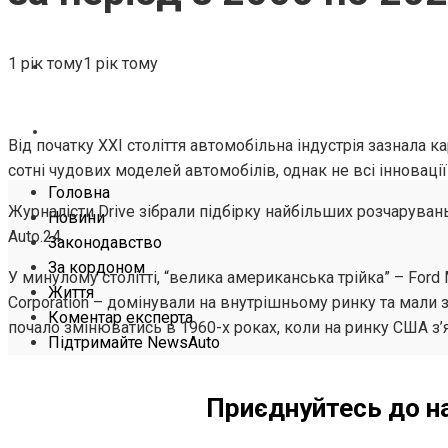
ЖИТТЯ
1 рік тому
1 рік тому
КОМЕНТАР ЕКСПЕРТА
ПІДТРИМАЙТЕ NEWSAUTO
Від початку XXI століття автомобільна індустрія зазнала к
сотні чудових моделей автомобілів, однак не всі інновації
Головна
Журналісти Drive зібрали підбірку найбільших розчарувань
Новини
Аuto.24.
Законодавство
За кордоном
У минулому столітті, “велика американська трійка” – Ford M
Життя
Corporation – домінували на внутрішньому ринку та мали з
Коментар експерта
почало змінюватись в 1960-х роках, коли на ринку США з’
Підтримайте NewsAuto
Приєднуйтесь до н