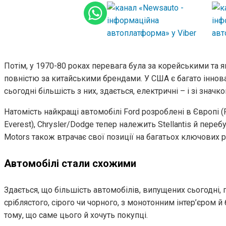
Потім, у 1970-80 роках перевага була за корейськими та 
повністю за китайськими брендами. У США є багато інновац
сьогодні більшість з них, здається, електричні – і зі значком
Натомість найкращі автомобілі Ford розроблені в Європі (Fi
Everest), Chrysler/Dodge тепер належить Stellantis й переб
Motors також втрачає свої позиції на багатьох ключових р
Автомобілі стали схожими
Здається, що більшість автомобілів, випущених сьогодні, 
сріблястого, сірого чи чорного, з монотонним інтер’єром 
тому, що саме цього й хочуть покупці.