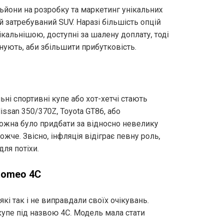
ьйони на розробку та маркетинг унікальних
й затребуваний SUV. Наразі більшість опцій
ікальнішою, доступні за шалену доплату, тоді
снують, аби збільшити прибутковість.
ні спортивні купе або хот-хетчі стають
issan 350/370Z, Toyota GT86, або
можна було придбати за відносно невелику
ожче. Звісно, інфляція відіграє певну роль,
ля потіхи.
 Romeo 4C
кі так і не виправдали своїх очікувань.
 купе під назвою 4C. Модель мала стати