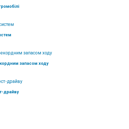
тромобілі
истем
рекордним запасом ходу
ст-драйву