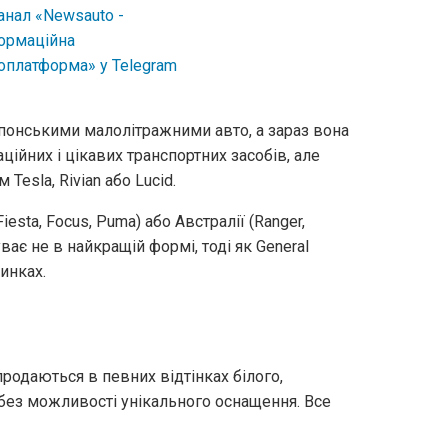
японськими малолітражними авто, а зараз вона
ійних і цікавих транспортних засобів, але
 Tesla, Rivian або Lucid.
esta, Focus, Puma) або Австралії (Ranger,
уває не в найкращій формі, тоді як General
инках.
продаються в певних відтінках білого,
й без можливості унікального оснащення. Все