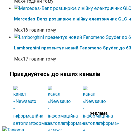
Max
4 години тому
Mercedes-Benz розширює лінійку електричних GLC 
Max
16 години тому
Lamborghini презентує новий Fenomeno Spyder до 63
Max
17 години тому
Приєднуйтесь до наших каналів
реклама