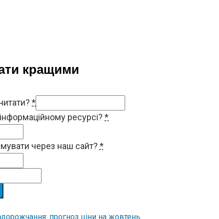
тати кращими
 читати?
*
 інформаційному ресурсі?
*
римувати через наш сайт?
*
одорожчання: прогноз ціни на жовтень