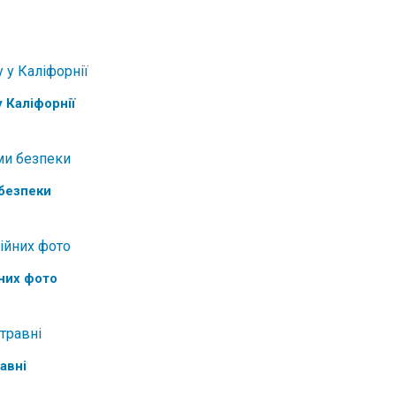
у Каліфорнії
безпеки
них фото
авні