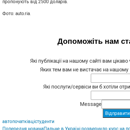
пропонують від 2500 доларів.
Фото: auto.ria.
Допоможіть нам с
Які публікації на нашому сайті вам цікаво
Яких тем вам не вистачає на нашому
Які послуги/сервіси ви б хотіли от
Message
Відправити
авто
початківці
студенти
Попередня новина
Пальне в Україні розвернуло курс на п