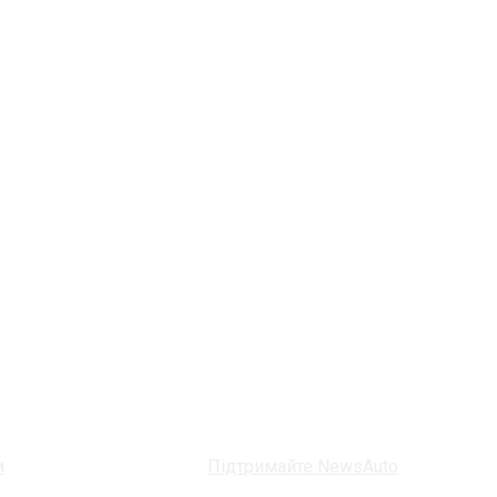
и
Підтримайте NewsAuto