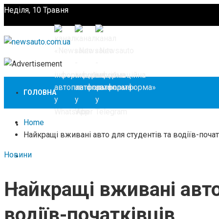
Неділя, 10 Травня
Підпишіться
ГОЛОВНА
Home
НОВИНИ
Найкращі вживані авто для студентів та водіїв-почат
Новини
ЗАКОНОДАВСТВО
Найкращі вживані авто
ЗА КОРДОНОМ
водіїв-початківців