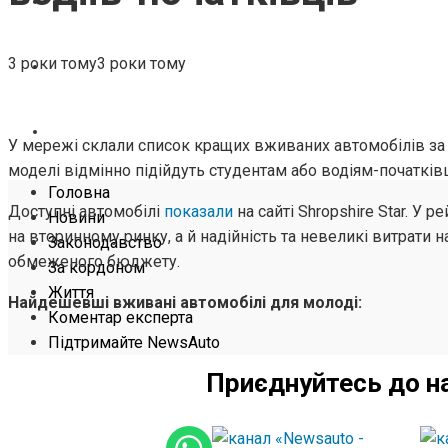
ЖИТТЯ
3 роки тому
3 роки тому
КОМЕНТАР ЕКСПЕРТА
ПІДТРИМАЙТЕ NEWSAUTO
У мережі склали список кращих вживаних автомобілів за ц
моделі відмінно підійдуть студентам або водіям-початків
Головна
Доступні автомобілі
показали
на сайті Shropshire Star. У 
Новини
на вторинному ринку, а й надійність та невеликі витрати
Законодавство
обмеженого бюджету.
За кордоном
Життя
Найдешевші вживані автомобілі для молоді:
Коментар експерта
Підтримайте NewsAuto
Приєднуйтесь до н