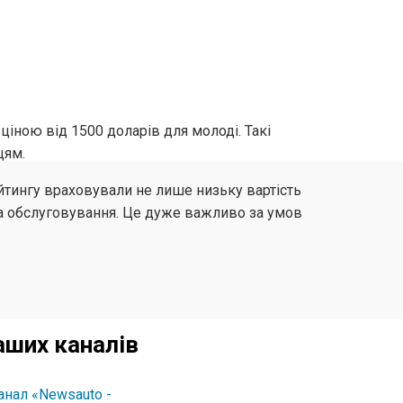
іною від 1500 доларів для молоді. Такі
цям.
рейтингу враховували не лише низьку вартість
 на обслуговування. Це дуже важливо за умов
аших каналів