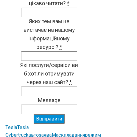
цікаво читати?
*
Яких тем вам не
вистачає на нашому
інформаційному
ресурсі?
*
Які послуги/сервіси ви
б хотіли отримувати
через наш сайт?
*
Message
Відправити
Tesla
Tesla
Cybertruck
авто
заява
Маск
плавання
режим