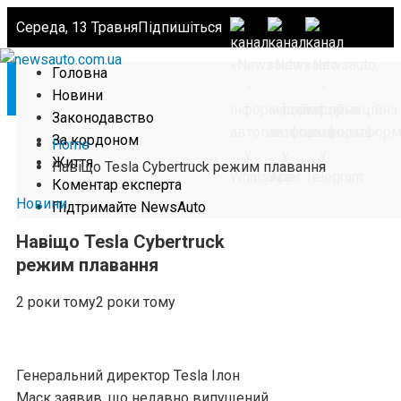
Середа, 13 Травня
Підпишіться
Головна
Новини
Законодавство
За кордоном
Home
Життя
Навіщо Tesla Cybertruck режим плавання
Коментар експерта
Новини
Підтримайте NewsAuto
Навіщо Tesla Cybertruck
режим плавання
2 роки тому
2 роки тому
Генеральний директор Tesla Ілон
Маск заявив, що недавно випущений