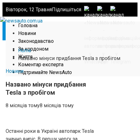
Вівторок, 12 Травня
Підпишіться
Головна
Новини
Законодавство
За кордоном
Home
Життя
Названо мінуси придбання Tesla з пробігом
Коментар експерта
Новини
Підтримайте NewsAuto
Названо мінуси придбання
Tesla з пробігом
8 місяців тому
8 місяців тому
Останні роки в Україні автопарк Tesla
значно виріс. В першу чергу за