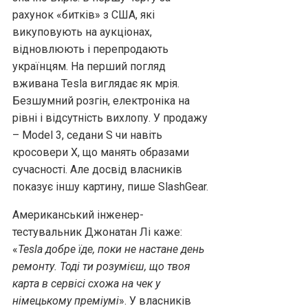
рахунок «битків» з США, які
викуповують на аукціонах,
відновлюють і перепродають
українцям. На перший погляд
вживана Tesla виглядає як мрія.
Безшумний розгін, електроніка на
рівні і відсутність вихлопу. У продажу
– Model 3, седани S чи навіть
кросовери X, що манять образами
сучасності. Але досвід власників
показує іншу картину, пише SlashGear.
Американський інженер-
тестувальник Джонатан Лі каже:
«
Tesla добре їде, поки не настане день
ремонту. Тоді ти розумієш, що твоя
карта в сервісі схожа на чек у
німецькому преміумі
». У власників