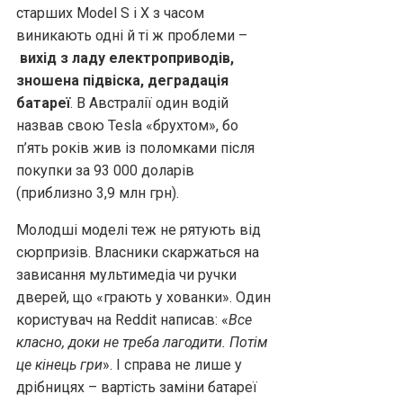
старших Model S і X з часом
виникають одні й ті ж проблеми –
вихід з ладу електроприводів,
зношена підвіска, деградація
батареї
. В Австралії один водій
назвав свою Tesla «брухтом», бо
п’ять років жив із поломками після
покупки за 93 000 доларів
(приблизно 3,9 млн грн).
Молодші моделі теж не рятують від
сюрпризів. Власники скаржаться на
зависання мультимедіа чи ручки
дверей, що «грають у хованки». Один
користувач на Reddit написав: «
Все
класно, доки не треба лагодити. Потім
це кінець гри
». І справа не лише у
дрібницях – вартість заміни батареї