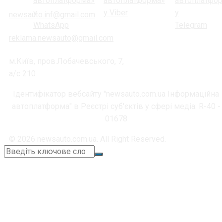
newsauto.inf@gmail.com
reklama.newsauto@gmail.com
м.Київ, пров.Лобачевського, 7,
а/с 210
Ідентифікатор вебсайту "newsauto.com.ua Інформаційна
автоплатформа" в Реєстрі суб'єктів у сфері медіа: R-40 -
01678
© 2026 newsauto.com.ua. All Right Reserved.