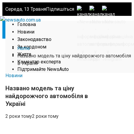
Середа, 13 Травня
Підпишіться
Головна
Новини
Законодавство
За кордоном
Home
Життя
Названо модель та ціну найдорожчого автомобіля
Коментар експерта
в Україні
Підтримайте NewsAuto
Новини
Названо модель та ціну
найдорожчого автомобіля в
Україні
2 роки тому
2 роки тому