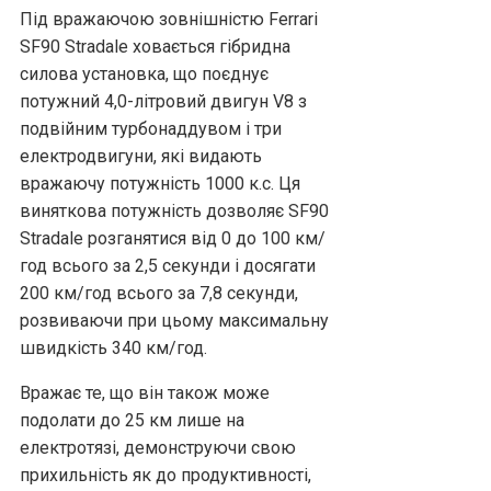
Під вражаючою зовнішністю Ferrari
SF90 Stradale ховається гібридна
силова установка, що поєднує
потужний 4,0-літровий двигун V8 з
подвійним турбонаддувом і три
електродвигуни, які видають
вражаючу потужність 1000 к.с. Ця
виняткова потужність дозволяє SF90
Stradale розганятися від 0 до 100 км/
год всього за 2,5 секунди і досягати
200 км/год всього за 7,8 секунди,
розвиваючи при цьому максимальну
швидкість 340 км/год.
Вражає те, що він також може
подолати до 25 км лише на
електротязі, демонструючи свою
прихильність як до продуктивності,