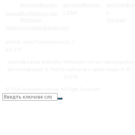
newsauto.inf@gmail.com
reklama.newsauto@gmail.com
м.Київ, пров.Лобачевського, 7,
а/с 210
Ідентифікатор вебсайту "newsauto.com.ua Інформаційна
автоплатформа" в Реєстрі суб'єктів у сфері медіа: R-40 -
01678
© 2026 newsauto.com.ua. All Right Reserved.