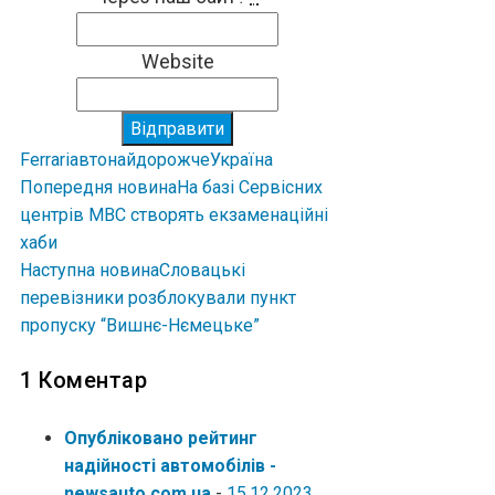
Website
Відправити
Ferrari
авто
найдорожче
Україна
Попередня новина
На базі Сервісних
центрів МВС створять екзаменаційні
хаби
Наступна новина
Словацькі
перевізники розблокували пункт
пропуску “Вишнє-Нємецьке”
1 Коментар
Опубліковано рейтинг
надійності автомобілів -
newsauto.com.ua
-
15.12.2023